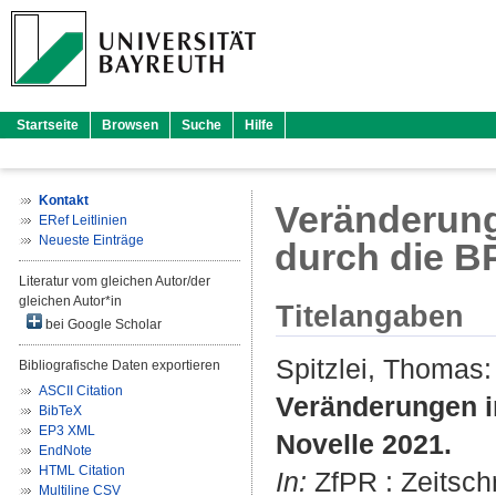
Startseite
Browsen
Suche
Hilfe
Kontakt
Veränderun
ERef Leitlinien
Neueste Einträge
durch die B
Literatur vom gleichen Autor/der
gleichen Autor*in
Titelangaben
bei Google Scholar
Spitzlei, Thomas
:
Bibliografische Daten exportieren
ASCII Citation
Veränderungen i
BibTeX
EP3 XML
Novelle 2021.
EndNote
HTML Citation
In:
ZfPR : Zeitschr
Multiline CSV