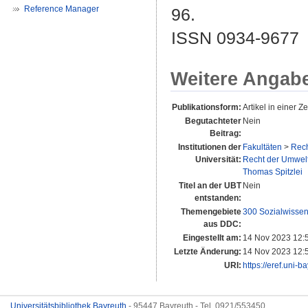
Reference Manager
96.
ISSN 0934-9677
Weitere Angab
Publikationsform:
Artikel in einer Zei
Begutachteter
Nein
Beitrag:
Institutionen der
Fakultäten
>
Rech
Universität:
Recht der Umwelt
Thomas Spitzlei
Titel an der UBT
Nein
entstanden:
Themengebiete
300 Sozialwissen
aus DDC:
Eingestellt am:
14 Nov 2023 12:
Letzte Änderung:
14 Nov 2023 12:
URI:
https://eref.uni-b
Universitätsbibliothek Bayreuth
- 95447 Bayreuth - Tel. 0921/553450