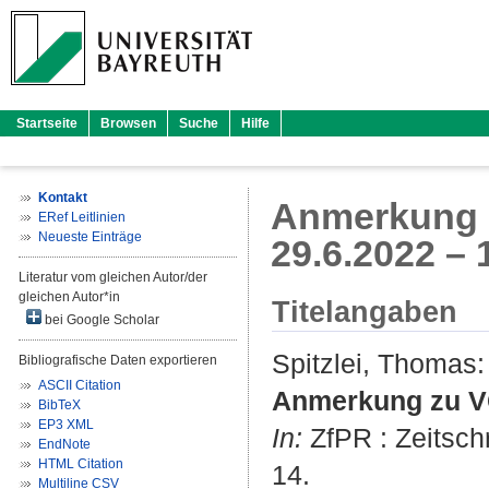
Startseite
Browsen
Suche
Hilfe
Kontakt
Anmerkung z
ERef Leitlinien
Neueste Einträge
29.6.2022 – 
Literatur vom gleichen Autor/der
gleichen Autor*in
Titelangaben
bei Google Scholar
Spitzlei, Thomas
:
Bibliografische Daten exportieren
ASCII Citation
Anmerkung zu VG
BibTeX
EP3 XML
In:
ZfPR : Zeitschr
EndNote
HTML Citation
14.
Multiline CSV