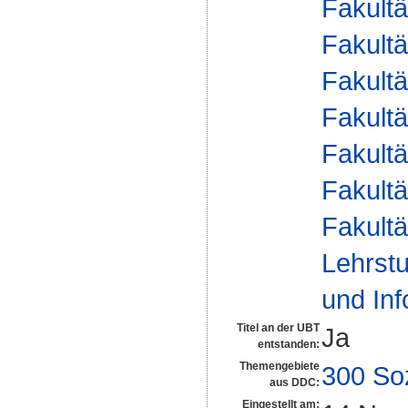
Fakultä
Fakultä
Fakultä
Fakultä
Fakultä
Fakultä
Fakultä
Lehrstu
und Inf
Titel an der UBT
Ja
entstanden:
Themengebiete
300 So
aus DDC:
Eingestellt am: