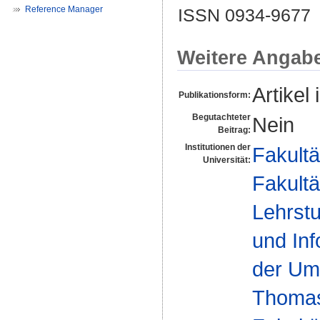
Reference Manager
ISSN 0934-9677
Weitere Angab
Artikel 
Publikationsform:
Begutachteter
Nein
Beitrag:
Institutionen der
Fakultä
Universität:
Fakultä
Lehrstu
und Inf
der Umw
Thomas