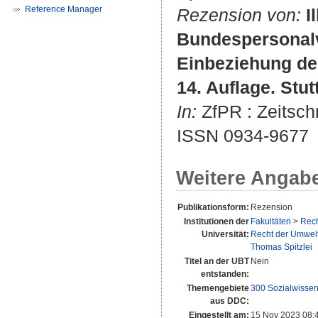
Reference Manager
Rezension von:
I
Bundespersonalv
Einbeziehung de
14. Auflage. Stut
In:
ZfPR : Zeitschr
ISSN 0934-9677
Weitere Angab
Publikationsform:
Rezension
Institutionen der
Fakultäten
>
Rech
Universität:
Recht der Umwelt
Thomas Spitzlei
Titel an der UBT
Nein
entstanden:
Themengebiete
300 Sozialwissen
aus DDC:
Eingestellt am:
15 Nov 2023 08: