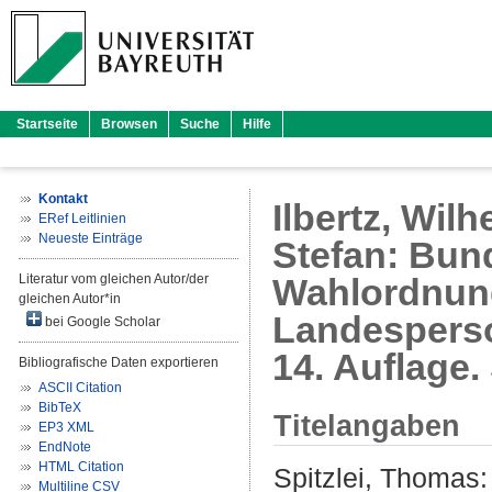
Startseite
Browsen
Suche
Hilfe
Kontakt
Ilbertz, Wil
ERef Leitlinien
Neueste Einträge
Stefan: Bun
Literatur vom gleichen Autor/der
Wahlordnung
gleichen Autor*in
Landesperso
bei Google Scholar
14. Auflage.
Bibliografische Daten exportieren
ASCII Citation
BibTeX
Titelangaben
EP3 XML
EndNote
HTML Citation
Spitzlei, Thomas
:
Multiline CSV