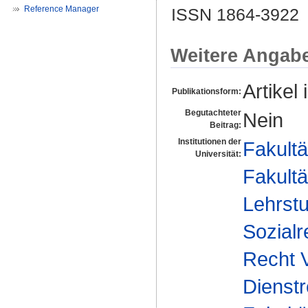
Reference Manager
ISSN 1864-3922
Weitere Angab
Artikel 
Publikationsform:
Begutachteter
Nein
Beitrag:
Institutionen der
Fakultä
Universität:
Fakultä
Lehrstu
Sozialr
Recht V
Dienstr