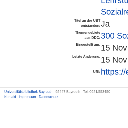
Lehrstu
Sozialr
Titel an der UBT
Ja
entstanden:
Themengebiete
300 So
aus DDC:
Eingestellt am:
15 Nov
Letzte Änderung:
15 Nov
https:/
URI:
Universitätsbibliothek Bayreuth
- 95447 Bayreuth - Tel. 0921/553450
Kontakt
-
Impressum
-
Datenschutz