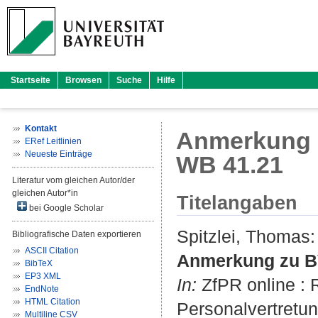
Startseite
Browsen
Suche
Hilfe
Kontakt
Anmerkung z
ERef Leitlinien
Neueste Einträge
WB 41.21
Literatur vom gleichen Autor/der
gleichen Autor*in
Titelangaben
bei Google Scholar
Spitzlei, Thomas
:
Bibliografische Daten exportieren
ASCII Citation
Anmerkung zu BV
BibTeX
EP3 XML
In:
ZfPR online : R
EndNote
HTML Citation
Personalvertretung
Multiline CSV