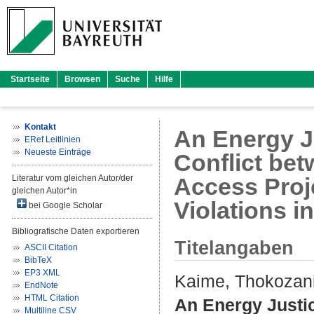
Startseite
Browsen
Suche
Hilfe
Kontakt
An Energy J
ERef Leitlinien
Neueste Einträge
Conflict be
Literatur vom gleichen Autor/der
Access Proj
gleichen Autor*in
Violations i
bei Google Scholar
Bibliografische Daten exportieren
Titelangaben
ASCII Citation
BibTeX
EP3 XML
Kaime, Thokozan
EndNote
HTML Citation
An Energy Justic
Multiline CSV