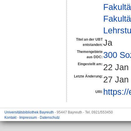
Fakultä
Fakultä
Lehrstu
Titel an der UBT
Ja
entstanden:
Themengebiete
300 So
aus DDC:
Eingestellt am:
22 Jan
Letzte Änderung:
27 Jan
https:/
URI:
Universitätsbibliothek Bayreuth
- 95447 Bayreuth - Tel. 0921/553450
Kontakt
-
Impressum
-
Datenschutz