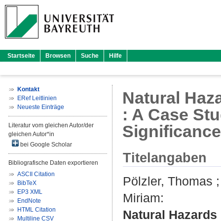
Startseite
Browsen
Suche
Hilfe
Kontakt
Natural Haz
ERef Leitlinien
Neueste Einträge
: A Case Stu
Literatur vom gleichen Autor/der
Significanc
gleichen Autor*in
bei Google Scholar
Titelangaben
Bibliografische Daten exportieren
ASCII Citation
Pölzler, Thomas
BibTeX
EP3 XML
Miriam
:
EndNote
HTML Citation
Natural Hazards
Multiline CSV