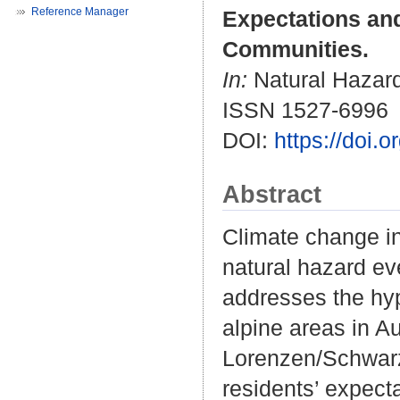
Reference Manager
Expectations and
Communities.
In:
Natural Hazard
ISSN 1527-6996
DOI:
https://doi
Abstract
Climate change in
natural hazard eve
addresses the hypo
alpine areas in Au
Lorenzen/Schwarze
residents’ expect