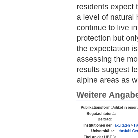
residents expect t
a level of natural
continue to live i
protection but onl
the expectation is 
assessing the mor
results suggest l
alpine areas as we
Weitere Angab
Publikationsform:
Artikel in einer 
Begutachteter
Ja
Beitrag:
Institutionen der
Fakultäten
>
Fa
Universität:
>
Lehrstuhl Geo
Titel an der UBT
Ja