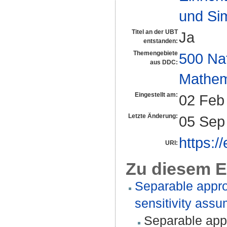
und Si
Titel an der UBT
Ja
entstanden:
Themengebiete
500 Na
aus DDC:
Mathem
Eingestellt am:
02 Feb
Letzte Änderung:
05 Sep
https:/
URI:
Zu diesem E
Separable appro
sensitivity assu
Separable appr