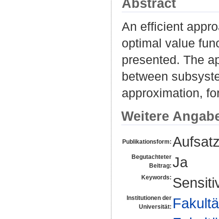
Abstract
An efficient appr
optimal value fun
presented. The ap
between subsystem
approximation, fo
Weitere Angab
Aufsat
Publikationsform:
Begutachteter
Ja
Beitrag:
Keywords:
Sensiti
Institutionen der
Fakultä
Universität: