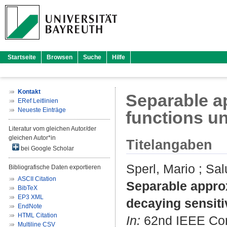
Startseite
Browsen
Suche
Hilfe
Kontakt
Separable a
ERef Leitlinien
Neueste Einträge
functions un
Literatur vom gleichen Autor/der
gleichen Autor*in
Titelangaben
bei Google Scholar
Sperl, Mario
;
Sal
Bibliografische Daten exportieren
ASCII Citation
Separable approx
BibTeX
EP3 XML
decaying sensiti
EndNote
HTML Citation
In:
62nd IEEE Conf
Multiline CSV