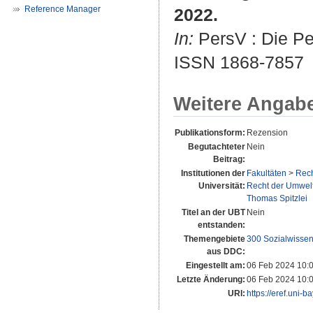
Reference Manager
2022.
In:
PersV : Die Per
ISSN 1868-7857
Weitere Angab
Publikationsform:
Rezension
Begutachteter
Nein
Beitrag:
Institutionen der
Fakultäten
>
Rech
Universität:
Recht der Umwelt
Thomas Spitzlei
Titel an der UBT
Nein
entstanden:
Themengebiete
300 Sozialwissen
aus DDC:
Eingestellt am:
06 Feb 2024 10:
Letzte Änderung:
06 Feb 2024 10:
URI:
https://eref.uni-b