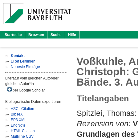
Startseite
Browsen
Suche
Hilfe
Kontakt
Voßkuhle, An
ERef Leitlinien
Neueste Einträge
Christoph: 
Literatur vom gleichen Autor/der
Bände. 3. A
gleichen Autor*in
bei Google Scholar
Titelangaben
Bibliografische Daten exportieren
ASCII Citation
Spitzlei, Thomas
:
BibTeX
EP3 XML
Rezension von:
V
EndNote
HTML Citation
Grundlagen des 
Multiline CSV