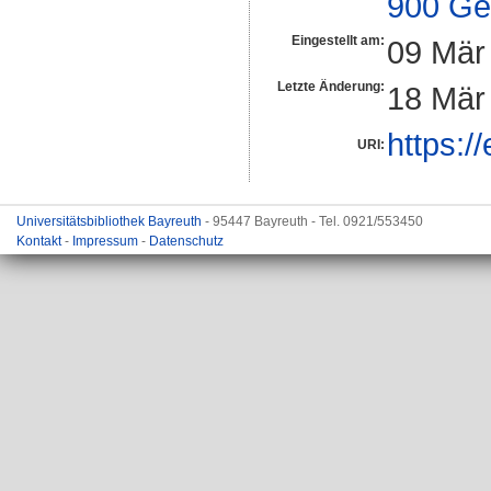
900 Ge
Eingestellt am:
09 Mär
Letzte Änderung:
18 Mär
https:/
URI:
Universitätsbibliothek Bayreuth
- 95447 Bayreuth - Tel. 0921/553450
Kontakt
-
Impressum
-
Datenschutz