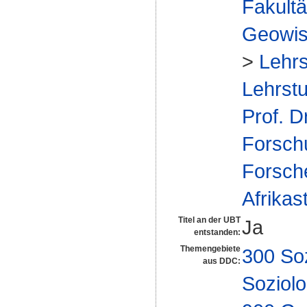
Fakultä
Geowis
>
Lehrs
Lehrstu
Prof. D
Forsch
Forsch
Afrikas
Titel an der UBT
Ja
entstanden:
Themengebiete
300 So
aus DDC:
Soziolo