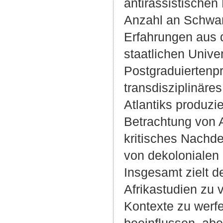
antirassistische
Anzahl an Schwar
Erfahrungen aus 
staatlichen Univ
Postgraduiertenp
transdisziplinäre
Atlantiks produzi
Betrachtung von 
kritisches Nachde
von dekolonialen 
Insgesamt zielt de
Afrikastudien zu 
Kontexte zu werfe
beeinflussen, abe