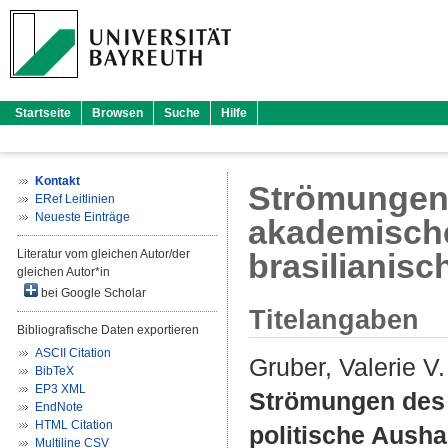
Startseite
Browsen
Suche
Hilfe
Kontakt
Strömungen 
ERef Leitlinien
Neueste Einträge
akademische
Literatur vom gleichen Autor/der
brasilianisc
gleichen Autor*in
bei Google Scholar
Titelangaben
Bibliografische Daten exportieren
ASCII Citation
Gruber, Valerie V.
BibTeX
EP3 XML
Strömungen des 
EndNote
HTML Citation
politische Ausha
Multiline CSV