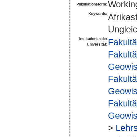
Workin
Publikationsform:
Keywords:
Afrikas
Ungleic
Institutionen der
Fakultä
Universität:
Fakultä
Geowis
Fakultä
Geowis
Fakultä
Geowis
>
Lehrs