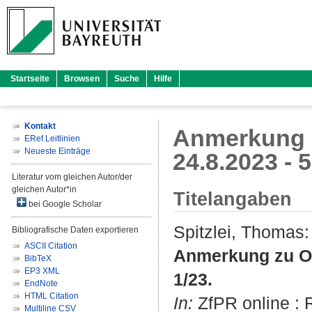
Startseite
Browsen
Suche
Hilfe
Kontakt
Anmerkung z
ERef Leitlinien
Neueste Einträge
24.8.2023 - 5
Literatur vom gleichen Autor/der
gleichen Autor*in
Titelangaben
bei Google Scholar
Spitzlei, Thomas
:
Bibliografische Daten exportieren
ASCII Citation
Anmerkung zu OV
BibTeX
EP3 XML
1/23.
EndNote
HTML Citation
In:
ZfPR online : R
Multiline CSV