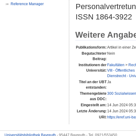
Reference Manager
Personalvertretung
ISSN 1864-3922
Weitere Angab
Publikationsform:
Artikel in einer Zei
Begutachteter
Nein
Beitrag:
Institutionen der
Fakultäten
>
Rech
Universität:
VIII - Öffentliche
Dienstrecht - Univ
Titel an der UBT
Ja
entstanden:
Themengebiete
300 Sozialwissen
aus DDC:
Eingestellt am:
14 Jun 2024 05:
Letzte Änderung:
14 Jun 2024 05:
URI:
https://eref.uni-b
Universitätsbibliothek Bayreuth
- 95447 Bayreuth - Tel. 0921/553450