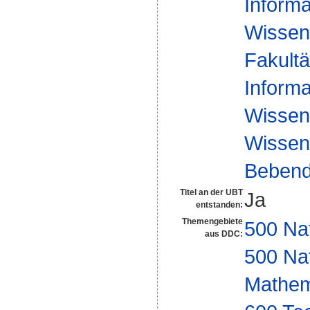
Informa
Wissen
Fakultä
Informa
Wissen
Wissens
Bebend
Titel an der UBT
Ja
entstanden:
Themengebiete
500 Na
aus DDC:
500 Na
Mathem