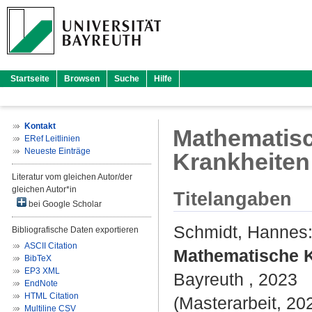
Startseite
Browsen
Suche
Hilfe
Kontakt
Mathematisc
ERef Leitlinien
Neueste Einträge
Krankheiten
Literatur vom gleichen Autor/der
gleichen Autor*in
Titelangaben
bei Google Scholar
Schmidt, Hannes
Bibliografische Daten exportieren
ASCII Citation
Mathematische K
BibTeX
EP3 XML
Bayreuth , 2023
EndNote
HTML Citation
(Masterarbeit, 20
Multiline CSV