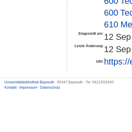
600 Te
600 Te
610 Me
Eingestellt am:
12 Sep
Letzte Änderung:
12 Sep
https:/
URI:
Universitätsbibliothek Bayreuth
- 95447 Bayreuth - Tel. 0921/553450
Kontakt
-
Impressum
-
Datenschutz