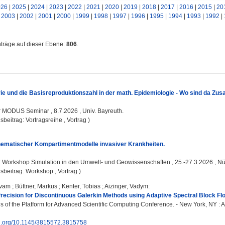
026
|
2025
|
2024
|
2023
|
2022
|
2021
|
2020
|
2019
|
2018
|
2017
|
2016
|
2015
|
20
|
2003
|
2002
|
2001
|
2000
|
1999
|
1998
|
1997
|
1996
|
1995
|
1994
|
1993
|
1992
|
nträge auf dieser Ebene:
806
.
ie und die Basisreproduktionszahl in der math. Epidemiologie - Wo sind da 
:
MODUS Seminar , 8.7.2026 , Univ. Bayreuth.
sbeitrag: Vortragsreihe , Vortrag )
ematischer Kompartimentmodelle invasiver Krankheiten.
:
Workshop Simulation in den Umwelt- und Geowissenschaften , 25.-27.3.2026 , Nü
sbeitrag: Workshop , Vortrag )
ivam
;
Büttner, Markus
;
Kenter, Tobias
;
Aizinger, Vadym
:
ecision for Discontinuous Galerkin Methods using Adaptive Spectral Block Floa
 of the Platform for Advanced Scientific Computing Conference. - New York, NY : A
doi.org/10.1145/3815572.3815758