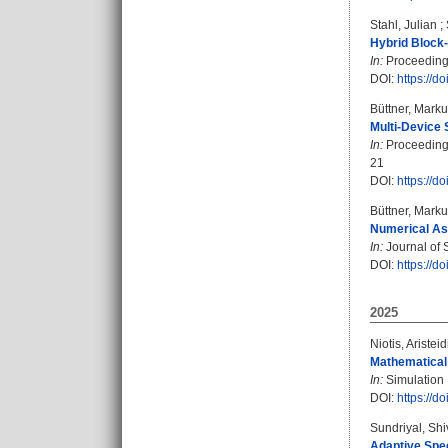
Stahl, Julian
;
Hybrid Block
In:
Proceedings
DOI:
https://
Büttner, Mark
Multi-Device
In:
Proceedings
21
DOI:
https://
Büttner, Mark
Numerical Asp
In:
Journal of S
DOI:
https://
2025
Niotis, Aristeid
Mathematical
In:
Simulation 
DOI:
https://d
Sundriyal, Sh
Adaptive Spec