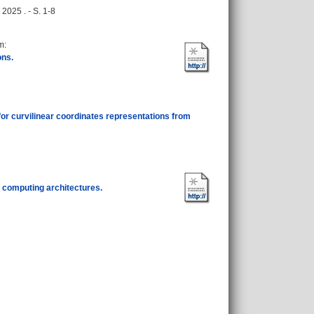
025 . - S. 1-8
ym
:
ons.
 for curvilinear coordinates representations from
 computing architectures.