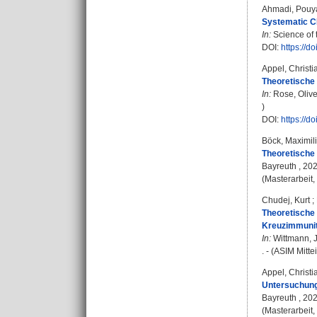
Ahmadi, Pouy
Systematic CF
In:
Science of 
DOI:
https://d
Appel, Christi
Theoretische
In:
Rose, Olive
)
DOI:
https://d
Böck, Maximil
Theoretische
Bayreuth , 20
(Masterarbeit,
Chudej, Kurt
;
Theoretische
Kreuzimmunit
In:
Wittmann, 
. - (ASIM Mitte
Appel, Christi
Untersuchung
Bayreuth , 20
(Masterarbeit,