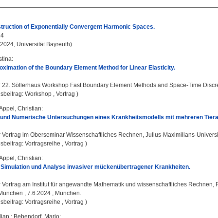
struction of Exponentially Convergent Harmonic Spaces.
24
 2024, Universität Bayreuth)
stina
:
ximation of the Boundary Element Method for Linear Elasticity.
:
22. Söllerhaus Workshop Fast Boundary Element Methods and Space-Time Discretiz
sbeitrag: Workshop , Vortrag )
Appel, Christian
:
 und Numerische Untersuchungen eines Krankheitsmodells mit mehreren Tiera
:
Vortrag im Oberseminar Wissenschaftliches Rechnen, Julius-Maximilians-Universi
sbeitrag: Vortragsreihe , Vortrag )
Appel, Christian
:
, Simulation und Analyse invasiver mückenübertragener Krankheiten.
:
Vortrag am Institut für angewandte Mathematik und wissenschaftliches Rechnen, Fak
ünchen , 7.6.2024 , München.
sbeitrag: Vortragsreihe , Vortrag )
lian
;
Bebendorf, Mario
: