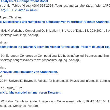
 Analysis of a Compartment Model.
r
;
Uhlig, Tobias
(Hrsg.): ASIM SST 2024 : Tagungsband Langbeiträge. - Wien : ARGE
oi.org/10.11128/arep.47.a4707
Appel, Christian
:
e Modellierung und Numerische Simulation von vektorübertragenen Krankheit
:
GAMM Workshop Control and Optimization in the Age of Data , 18.-20.9.2024 , Ba
sbeitrag: Workshop , Vortrag )
stina
:
ximation of the Boundary Element Method for the Mixed Problem of Linear Elast
:
9th European Congress on Computational Methods in Applied Sciences and Enginee
gsbeitrag: Kongress/Konferenz/Symposium/Tagung , Vortrag )
orian
:
 Analyse und Simulation von Krankheiten.
24
 2024 , Universität Bayreuth, Fakultät für Mathematik, Physik und Informatik, Lehrs
an
;
Chudej, Kurt
:
m Krankheitsmodell mit mehreren Tierarten.
:
Workshop Simulation in den Umwelt- und Geowissenschaften , 10.-12.04.2024 , L
sbeitrag: Workshop , Vortrag )