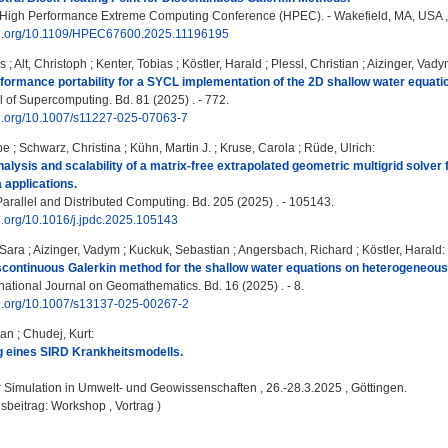
igh Performance Extreme Computing Conference (HPEC). - Wakefield, MA, USA , 2
doi.org/10.1109/HPEC67600.2025.11196195
us
;
Alt, Christoph
;
Kenter, Tobias
;
Köstler, Harald
;
Plessl, Christian
;
Aizinger, Vad
formance portability for a SYCL implementation of the 2D shallow water equati
 of Supercomputing. Bd. 81 (2025) . - 772.
doi.org/10.1007/s11227-025-07063-7
pe
;
Schwarz, Christina
;
Kühn, Martin J.
;
Kruse, Carola
;
Rüde, Ulrich
:
alysis and scalability of a matrix-free extrapolated geometric multigrid solver
 applications.
Parallel and Distributed Computing. Bd. 205 (2025) . - 105143.
oi.org/10.1016/j.jpdc.2025.105143
 Sara
;
Aizinger, Vadym
;
Kuckuk, Sebastian
;
Angersbach, Richard
;
Köstler, Harald
:
scontinuous Galerkin method for the shallow water equations on heterogeneous
national Journal on Geomathematics. Bd. 16 (2025) . - 8.
doi.org/10.1007/s13137-025-00267-2
ian
;
Chudej, Kurt
:
 eines SIRD Krankheitsmodells.
:
Simulation in Umwelt- und Geowissenschaften , 26.-28.3.2025 , Göttingen.
sbeitrag: Workshop , Vortrag )