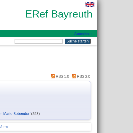
ERef Bayreuth
Anmelden
RSS 1.0
RSS 2.0
Dr. Mario Bebendorf
(253)
sform