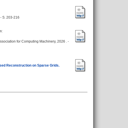
 - S. 203-216
ym
:
ssociation for Computing Machinery, 2026 . -
ased Reconstruction on Sparse Grids.