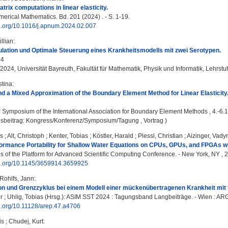
trix computations in linear elasticity.
erical Mathematics. Bd. 201 (2024) . - S. 1-19.
oi.org/10.1016/j.apnum.2024.02.007
llian
:
lation und Optimale Steuerung eines Krankheitsmodells mit zwei Serotypen.
24
 2024, Universität Bayreuth, Fakultät für Mathematik, Physik und Informatik, Lehrst
stina
:
nd a Mixed Approximation of the Boundary Element Method for Linear Elasticity
:
Symposium of the International Association for Boundary Element Methods , 4.-6.
gsbeitrag: Kongress/Konferenz/Symposium/Tagung , Vortrag )
us
;
Alt, Christoph
;
Kenter, Tobias
;
Köstler, Harald
;
Plessl, Christian
;
Aizinger, Vad
formance Portability for Shallow Water Equations on CPUs, GPUs, and FPGAs w
 of the Platform for Advanced Scientific Computing Conference. - New York, NY , 2
doi.org/10.1145/3659914.3659925
Rohlfs, Jann
:
ion und Grenzzyklus bei einem Modell einer mückenübertragenen Krankheit mit
r
;
Uhlig, Tobias
(Hrsg.): ASIM SST 2024 : Tagungsband Langbeiträge. - Wien : ARGE
oi.org/10.11128/arep.47.a4706
is
;
Chudej, Kurt
: