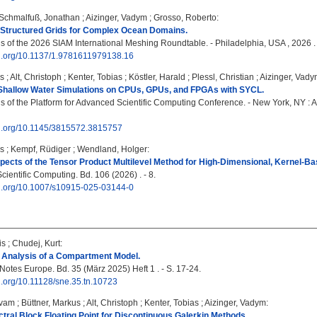
Schmalfuß, Jonathan
;
Aizinger, Vadym
;
Grosso, Roberto
:
-Structured Grids for Complex Ocean Domains.
 of the 2026 SIAM International Meshing Roundtable. - Philadelphia, USA , 2026 .
doi.org/10.1137/1.9781611979138.16
us
;
Alt, Christoph
;
Kenter, Tobias
;
Köstler, Harald
;
Plessl, Christian
;
Aizinger, Vad
 Shallow Water Simulations on CPUs, GPUs, and FPGAs with SYCL.
 of the Platform for Advanced Scientific Computing Conference. - New York, NY : A
doi.org/10.1145/3815572.3815757
us
;
Kempf, Rüdiger
;
Wendland, Holger
:
ects of the Tensor Product Multilevel Method for High-Dimensional, Kernel-B
cientific Computing. Bd. 106 (2026) . - 8.
doi.org/10.1007/s10915-025-03144-0
is
;
Chudej, Kurt
:
 Analysis of a Compartment Model.
Notes Europe. Bd. 35 (März 2025) Heft 1 . - S. 17-24.
oi.org/10.11128/sne.35.tn.10723
ivam
;
Büttner, Markus
;
Alt, Christoph
;
Kenter, Tobias
;
Aizinger, Vadym
:
tral Block Floating Point for Discontinuous Galerkin Methods.