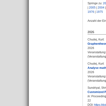
Springe zu:
2
|
2005
|
2004
1976
|
1975
Anzahl der Ei
2026
Chudej, Kurt
:
Graphentheor
2026
Veranstaltung
(Veranstaltung
Chudej, Kurt
:
Analyse math
2026
Veranstaltung
(Veranstaltung
Sundriyal, Sh
Customized Pr
In:
Proceedings
22
DOI:
https://