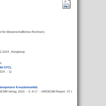
uhl für Wissenschaftliches Rechnen)
.
12.2024 , Hongkong.
ym
:
ith SYCL.
024 . - 11
 temporärer Kreuzimmunität.
SIM Verlag, 2024 . - S. 9-17 . - (ARGESIM Report ; 47 )