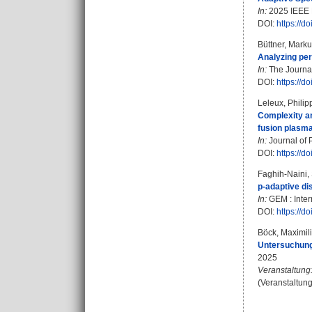
In:
2025 IEEE H
DOI:
https://
Büttner, Mark
Analyzing per
In:
The Journal
DOI:
https://
Leleux, Philip
Complexity an
fusion plasma
In:
Journal of 
DOI:
https://d
Faghih-Naini,
p-adaptive di
In:
GEM : Inter
DOI:
https://
Böck, Maximil
Untersuchung
2025
Veranstaltung
(Veranstaltung