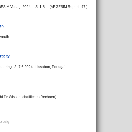
SIM Verlag, 2024 . - S. 1-8 . - (ARGESIM Report ; 47 )
en.
yreuth.
icity.
ring , 3.-7.6.2024 , Lissabon, Portugal.
tuhl für Wissenschaftliches Rechnen)
eipzig.