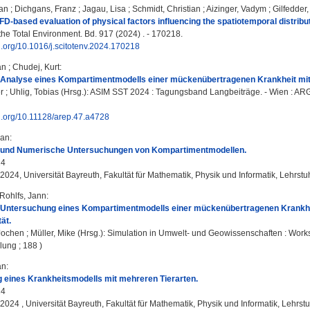
an
;
Dichgans, Franz
;
Jagau, Lisa
;
Schmidt, Christian
;
Aizinger, Vadym
;
Gilfedder
D-based evaluation of physical factors influencing the spatiotemporal distributi
the Total Environment. Bd. 917 (2024) . - 170218.
oi.org/10.1016/j.scitotenv.2024.170218
an
;
Chudej, Kurt
:
 Analyse eines Kompartimentmodells einer mückenübertragenen Krankheit mit
r
;
Uhlig, Tobias
(Hrsg.): ASIM SST 2024 : Tagungsband Langbeiträge. - Wien : ARGE
oi.org/10.11128/arep.47.a4728
ian
:
 und Numerische Untersuchungen von Kompartimentmodellen.
24
 2024, Universität Bayreuth, Fakultät für Mathematik, Physik und Informatik, Lehrst
Rohlfs, Jann
:
 Untersuchung eines Kompartimentmodells einer mückenübertragenen Krankhe
ät.
Jochen
;
Müller, Mike
(Hrsg.): Simulation in Umwelt- und Geowissenschaften : Works
ilung ; 188 )
an
:
 eines Krankheitsmodells mit mehreren Tierarten.
24
 2024 , Universität Bayreuth, Fakultät für Mathematik, Physik und Informatik, Lehrs