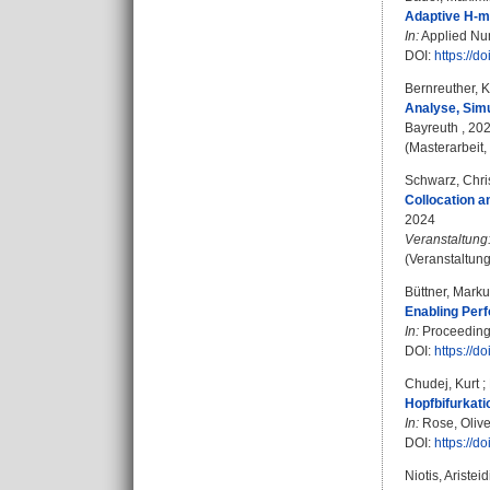
Adaptive H-ma
In:
Applied Num
DOI:
https://d
Bernreuther, Ki
Analyse, Simu
Bayreuth , 20
(Masterarbeit,
Schwarz, Chri
Collocation a
2024
Veranstaltung
(Veranstaltun
Büttner, Mark
Enabling Per
In:
Proceedings
DOI:
https://
Chudej, Kurt
;
Hopfbifurkat
In:
Rose, Olive
DOI:
https://d
Niotis, Aristeid