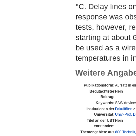
°C. Delay lines 
response was obse
tests, however, r
starting at about
be used as a wir
temperatures in in
Weitere Angab
Publikationsform:
Aufsatz in 
Begutachteter
Nein
Beitrag:
Keywords:
SAW devices;
Institutionen der
Fakultäten
Universität:
Univ.-Prof. 
Titel an der UBT
Nein
entstanden:
Themengebiete aus
600 Technik