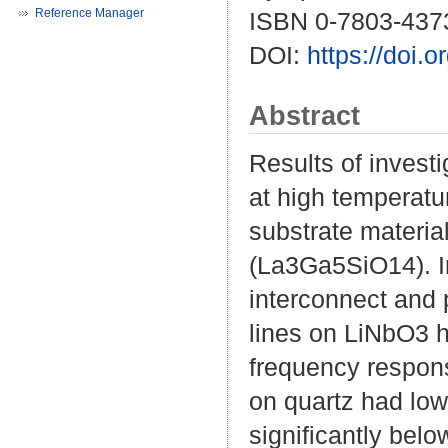
Reference Manager
ISBN 0-7803-437
DOI:
https://doi
Abstract
Results of invest
at high temperatu
substrate materia
(La3Ga5SiO14). In
interconnect and 
lines on LiNbO3 
frequency respons
on quartz had low
significantly belo