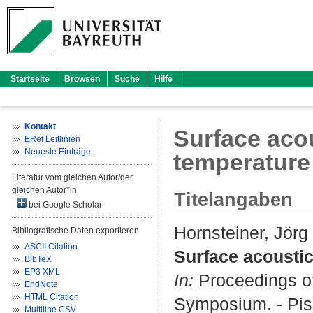
Startseite
Browsen
Suche
Hilfe
Kontakt
Surface acou
ERef Leitlinien
Neueste Einträge
temperature
Literatur vom gleichen Autor/der
gleichen Autor*in
Titelangaben
bei Google Scholar
Hornsteiner, Jörg
Bibliografische Daten exportieren
ASCII Citation
Surface acoustic
BibTeX
EP3 XML
In:
Proceedings of
EndNote
HTML Citation
Symposium. - Pisc
Multiline CSV