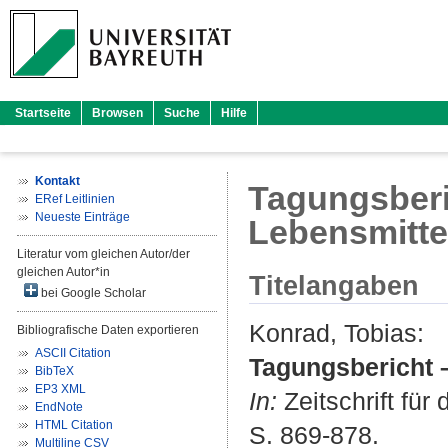
Startseite
Browsen
Suche
Hilfe
Kontakt
Tagungsberi
ERef Leitlinien
Neueste Einträge
Lebensmitte
Literatur vom gleichen Autor/der
gleichen Autor*in
Titelangaben
bei Google Scholar
Konrad, Tobias
:
Bibliografische Daten exportieren
ASCII Citation
Tagungsbericht –
BibTeX
EP3 XML
In:
Zeitschrift für
EndNote
HTML Citation
S. 869-878.
Multiline CSV