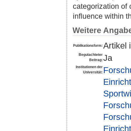
categorization of 
influence within t
Weitere Angab
Artikel 
Publikationsform:
Begutachteter
Ja
Beitrag:
Institutionen der
Forsch
Universität:
Einrich
Sportw
Forsch
Forsch
Einrich