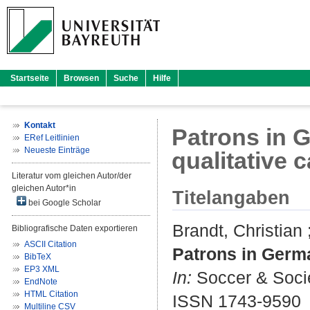
Startseite
Browsen
Suche
Hilfe
Kontakt
Patrons in G
ERef Leitlinien
Neueste Einträge
qualitative 
Literatur vom gleichen Autor/der
gleichen Autor*in
Titelangaben
bei Google Scholar
Brandt, Christian
Bibliografische Daten exportieren
ASCII Citation
Patrons in German
BibTeX
EP3 XML
In:
Soccer & Socie
EndNote
HTML Citation
ISSN 1743-9590
Multiline CSV