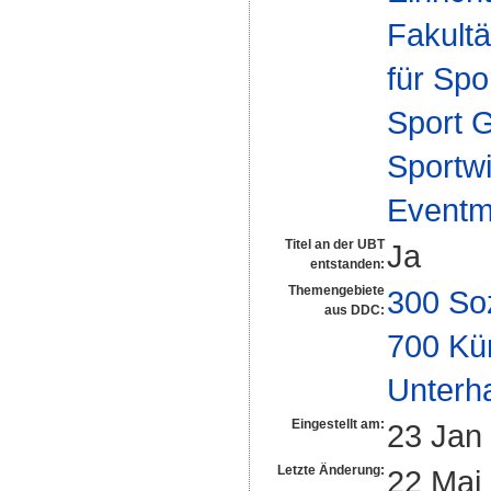
Fakultä
für Spo
Sport 
Sportwi
Eventm
Titel an der UBT
Ja
entstanden:
Themengebiete
300 So
aus DDC:
700 Kü
Unterh
Eingestellt am:
23 Jan
Letzte Änderung:
22 Mai