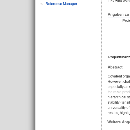
Link zum Voll
Reference Manager
Angaben zu 
Proje
Projektfinanz
Abstract
Covalent orga
However, chall
especially as 
the rapid prod
hierarchical 
stability (te
universality o
results, highl
Weitere Ang