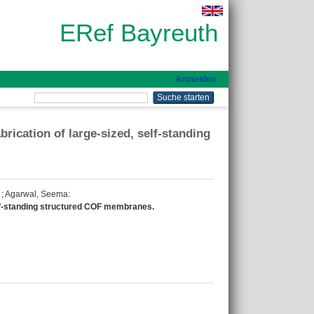
ERef Bayreuth
Anmelden
brication of large-sized, self-standing
;
Agarwal, Seema
:
self-standing structured COF membranes.