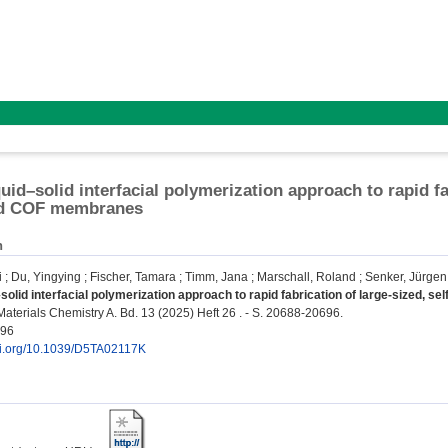
uid–solid interfacial polymerization approach to rapid fa
ed COF membranes
n
i
;
Du, Yingying
;
Fischer, Tamara
;
Timm, Jana
;
Marschall, Roland
;
Senker, Jürgen
–solid interfacial polymerization approach to rapid fabrication of large-sized, 
Materials Chemistry A. Bd. 13 (2025) Heft 26 . - S. 20688-20696.
496
doi.org/10.1039/D5TA02117K