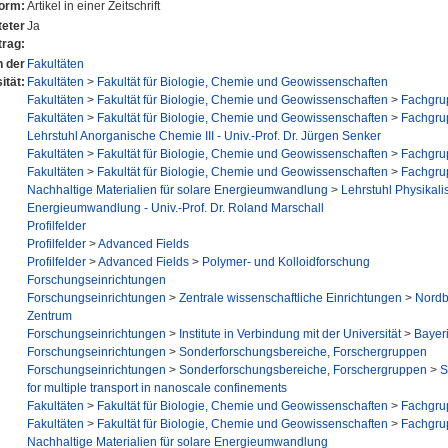
form:
Artikel in einer Zeitschrift
eter
Ja
trag:
n der
Fakultäten
ität:
Fakultäten
>
Fakultät für Biologie, Chemie und Geowissenschaften
Fakultäten
>
Fakultät für Biologie, Chemie und Geowissenschaften
>
Fachgru
Fakultäten
>
Fakultät für Biologie, Chemie und Geowissenschaften
>
Fachgru
Lehrstuhl Anorganische Chemie III - Univ.-Prof. Dr. Jürgen Senker
Fakultäten
>
Fakultät für Biologie, Chemie und Geowissenschaften
>
Fachgru
Fakultäten
>
Fakultät für Biologie, Chemie und Geowissenschaften
>
Fachgru
Nachhaltige Materialien für solare Energieumwandlung
>
Lehrstuhl Physikali
Energieumwandlung - Univ.-Prof. Dr. Roland Marschall
Profilfelder
Profilfelder
>
Advanced Fields
Profilfelder
>
Advanced Fields
>
Polymer- und Kolloidforschung
Forschungseinrichtungen
Forschungseinrichtungen
>
Zentrale wissenschaftliche Einrichtungen
>
Nordb
Zentrum
Forschungseinrichtungen
>
Institute in Verbindung mit der Universität
>
Bayeri
Forschungseinrichtungen
>
Sonderforschungsbereiche, Forschergruppen
Forschungseinrichtungen
>
Sonderforschungsbereiche, Forschergruppen
>
S
for multiple transport in nanoscale confinements
Fakultäten
>
Fakultät für Biologie, Chemie und Geowissenschaften
>
Fachgru
Fakultäten
>
Fakultät für Biologie, Chemie und Geowissenschaften
>
Fachgru
Nachhaltige Materialien für solare Energieumwandlung