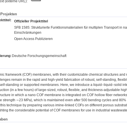
text (externe URL):
Projekten
kttitel:
Offizieller Projekttitel
SFB 1585: Strukturierte Funktionsmaterialien für multiplen Transport in 
Einschränkungen
Open Access Publizieren
ierung:
Deutsche Forschungsgemeinschaft
nic framework (COF) membranes, with their customizable chemical structures and r
enges remain in the rapid and high-yield fabrication of robust, self-standing, flexi
self-standing or supported membranes. Here, we introduce a liquid–liquid–solid inte
uction (in a few hours) of large-sized, robust, flexible, and thickness-adjustable hi
structure in which a nano COF membrane is integrated on COF hollow fiber networks
nsile strength ∼23 MPa), which is maintained even after 500 bending cycles and 80
f this technique by preparing various imine-linked COFs on different porous substrat
ighting the considerable potential of COF membranes for use in industrial wastewater
aben