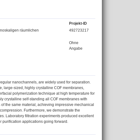
Projekt-ID
nanoskaligen räumlichen
492723217
Ohne
Angabe
egular nanochannels, are widely used for separation.
ble, large-sized, highly crystalline COF membranes,
rfacial polymerization technique at high temperature for
ghly crystalline self-standing all COF membranes with
 of the same material, achieving impressive mechanical
% compression. Furthermore, we demonstrate the
es. Laboratory filtration experiments produced excellent
 purification applications going forward.