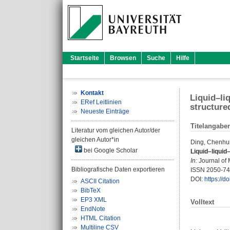
Startseite
Browsen
Suche
Hilfe
Kontakt
Liquid–liq
ERef Leitlinien
structur
Neueste Einträge
Titelangabe
Literatur vom gleichen Autor/der
gleichen Autor*in
Ding, Chenhu
bei Google Scholar
Liquid–liquid
In:
Journal of 
Bibliografische Daten exportieren
ISSN 2050-7
DOI:
https://
ASCII Citation
BibTeX
EP3 XML
Volltext
EndNote
HTML Citation
Multiline CSV