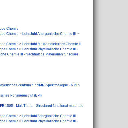
ppe Chemie
ppe Chemie
>
Lehrstuhl Anorganische Chemie III
>
ppe Chemie
>
Lehrstuhl Makromolekulare Chemie II
ppe Chemie
>
Lehrstuhl Physikalische Chemie III -
sche Chemie III - Nachhaltige Materialien für solare
ayerisches Zentrum für NMR-Spektroskopie - NMR-
sches Polymerinstitut (BPI)
FB 1585 - MultiTrans – Structured functional materials
ppe Chemie
>
Lehrstuhl Anorganische Chemie III
ppe Chemie
>
Lehrstuhl Physikalische Chemie III -