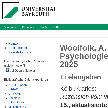
Startseite
Browsen
Suche
Hilfe
Kontakt
Woolfolk, A.
ERef Leitlinien
Neueste Einträge
Psychologie.
Literatur vom gleichen Autor/der
2025
gleichen Autor*in
bei Google Scholar
Titelangaben
Bibliografische Daten exportieren
ASCII Citation
Kölbl, Carlos
:
BibTeX
EP3 XML
Rezension von:
W
EndNote
HTML Citation
15., aktualisier
Multiline CSV