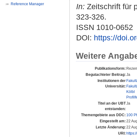
Reference Manager
In:
Zeitschrift für
323-326.
ISSN 1010-0652
DOI:
https://doi
Weitere Angab
Publikationsform:
Rezen
Begutachteter Beitrag:
Ja
Institutionen der
Fakult
Universität:
Fakult
Kölbl
Profilf
Titel an der UBT
Ja
entstanden:
Themengebiete aus DDC:
100 P
Eingestellt am:
22 Au
Letzte Änderung:
22 Au
URI:
https: