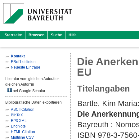
Startseite
Browsen
Suche
Hilfe
Kontakt
Die Anerkenn
ERef Leitlinien
Neueste Einträge
EU
Literatur vom gleichen Autor/der
gleichen Autor*in
Titelangaben
bei Google Scholar
Bartle, Kim Maria
Bibliografische Daten exportieren
ASCII Citation
Die Anerkennung 
BibTeX
EP3 XML
Bayreuth : Nomos 
EndNote
HTML Citation
ISBN 978-3-7560
Multiline CSV