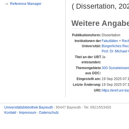
Reference Manager
( Dissertation, 20
Weitere Angab
Publikationsform:
Dissertation
Institutionen der
Fakultäten
>
Rech
Universität:
Bürgerliches Rech
Prof. Dr. Michael
Titel an der UBT
Ja
entstanden:
Themengebiete
300 Sozialwissen
aus DDC:
Eingestellt am:
19 Sep 2025 07:
Letzte Änderung:
19 Sep 2025 07:
URI:
https://eref.uni-b
Universitätsbibliothek Bayreuth
- 95447 Bayreuth - Tel. 0921/553450
Kontakt
-
Impressum
-
Datenschutz