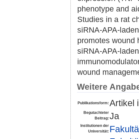
phenotype and aidi
Studies in a rat 
siRNA-APA-laden 
promotes wound h
siRNA-APA-laden
immunomodulatory a
wound managemen
Weitere Angab
Artikel 
Publikationsform:
Begutachteter
Ja
Beitrag:
Institutionen der
Fakultä
Universität: