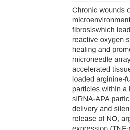
Chronic wounds of
microenvironment
fibrosiswhich lea
reactive oxygen s
healing and promo
microneedle arra
accelerated tissue
loaded arginine-f
particles within 
siRNA-APA partic
delivery and silen
release of NO, ar
expression (TNF-