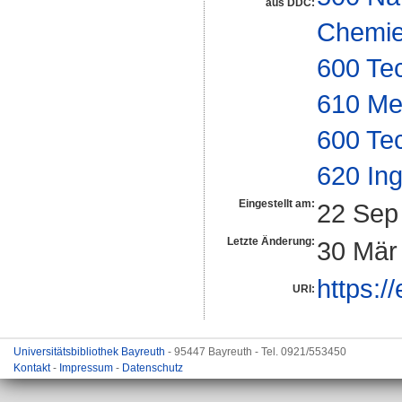
aus DDC:
Chemi
600 Te
610 Me
600 Te
620 In
Eingestellt am:
22 Sep
Letzte Änderung:
30 Mär
https:/
URI:
Universitätsbibliothek Bayreuth
- 95447 Bayreuth - Tel. 0921/553450
Kontakt
-
Impressum
-
Datenschutz