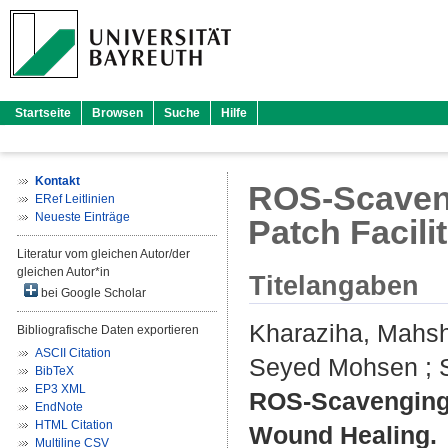
Startseite
Browsen
Suche
Hilfe
Kontakt
ROS‐Scaveng
ERef Leitlinien
Neueste Einträge
Patch Facil
Literatur vom gleichen Autor/der
gleichen Autor*in
Titelangaben
bei Google Scholar
Kharaziha, Mahs
Bibliografische Daten exportieren
ASCII Citation
Seyed Mohsen
;
BibTeX
EP3 XML
ROS‐Scavenging M
EndNote
HTML Citation
Wound Healing.
Multiline CSV