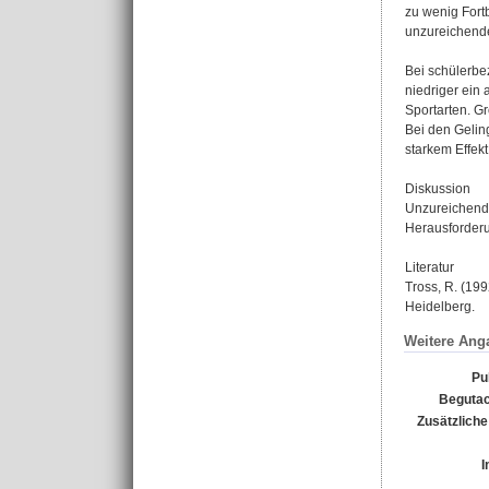
zu wenig Fort
unzureichende
Bei schülerbe
niedriger ein 
Sportarten. G
Bei den Gelin
starkem Effekt
Diskussion
Unzureichende
Herausforderu
Literatur
Tross, R. (19
Heidelberg.
Weitere Ang
Pu
Begutac
Zusätzliche
I