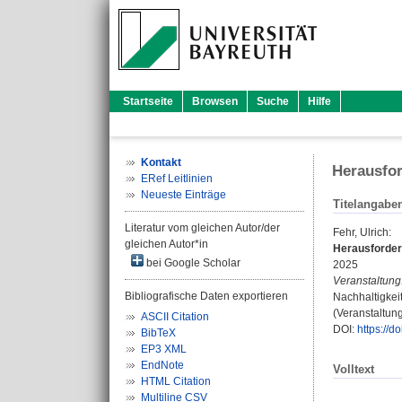
Startseite
Browsen
Suche
Hilfe
Kontakt
Herausfor
ERef Leitlinien
Neueste Einträge
Titelangabe
Literatur vom gleichen Autor/der
Fehr, Ulrich
:
gleichen Autor*in
Herausforder
bei Google Scholar
2025
Veranstaltung
Bibliografische Daten exportieren
Nachhaltigkeit
(Veranstaltun
ASCII Citation
DOI:
https://
BibTeX
EP3 XML
EndNote
Volltext
HTML Citation
Multiline CSV