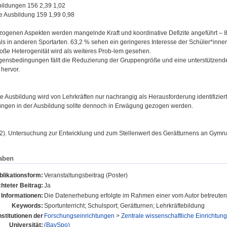
bildungen 156 2,39 1,02
 Ausbildung 159 1,99 0,98
zogenen Aspekten werden mangelnde Kraft und koordinative Defizite angeführt – 
als in anderen Sportarten. 63,2 % sehen ein geringeres Interesse der Schüler*inne
roße Heterogenität wird als weiteres Prob-lem gesehen.
gensbedingungen fällt die Reduzierung der Gruppengröße und eine unterstützende
 hervor.
 Ausbildung wird von Lehrkräften nur nachrangig als Herausforderung identifiziert
ngen in der Ausbildung sollte dennoch in Erwägung gezogen werden.
92). Untersuchung zur Entwicklung und zum Stellenwert des Gerätturnens an Gymna
aben
blikationsform:
Veranstaltungsbeitrag (Poster)
hteter Beitrag:
Ja
 Informationen:
Die Datenerhebung erfolgte im Rahmen einer vom Autor betreuten
Keywords:
Sportunterricht; Schulsport; Gerätturnen; Lehrkräftebildung
nstitutionen der
Forschungseinrichtungen
>
Zentrale wissenschaftliche Einrichtun
Universität:
(BaySpo)