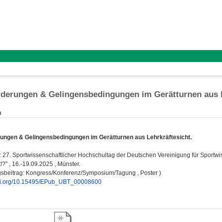
derungen & Gelingensbedingungen im Gerätturnen aus L
n
ungen & Gelingensbedingungen im Gerätturnen aus Lehrkräftesicht.
:
27. Sportwissenschaftlicher Hochschultag der Deutschen Vereinigung für Sportwiss
!?" , 16.-19.09.2025 , Münster.
gsbeitrag: Kongress/Konferenz/Symposium/Tagung , Poster )
doi.org/10.15495/EPub_UBT_00008600