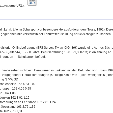
text (externe URL):
llt Lehrkräfte im Schulsport vor besondere Herausforderungen (Tross, 1992). Deren 
e gegebenenfalls verstärkt in der Lehrkräfteausbildung berücksichtigen zu können.
ardisierter Onlinebefragung (EFS Survey, Tivian XI GmbH) wurde eine Ad-hoc-Stich
 % ♀, Alter 44,8 +- 9,8 Jahre, Berufserfahrung 15,8 +- 9,3 Jahre) in Anlehnung 
ngungen im Schulturnen befragt.
hrkräfte sehen sich beim Gerätturnen in Einklang mit den Befunden von Tross (199
ss vorgegebener Herausforderungen (5-stufige Skala von 1 „sehr wenig“ bis 5 „sehr 
rung N MW SD
ne Aspekte 163 4,23 0,87
gruppen 162 4,05 0,98
2 3,04 1,06
denken 162 3,01 1,12
nforderungen an Lehrkräfte 162 2,81 1,24
rätezustand 163 2,75 1,35
te 162 2,73 1,31