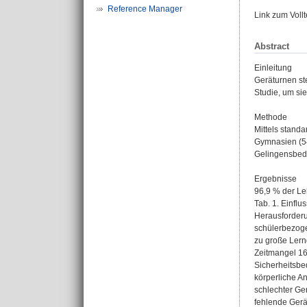
Reference Manager
Link zum Voll
Abstract
Einleitung
Geräturnen ste
Studie, um si
Methode
Mittels stand
Gymnasien (54
Gelingensbedi
Ergebnisse
96,9 % der Le
Tab. 1. Einflu
Herausforde
schülerbezoge
zu große Lern
Zeitmangel 16
Sicherheitsbe
körperliche A
schlechter Ge
fehlende Gerä