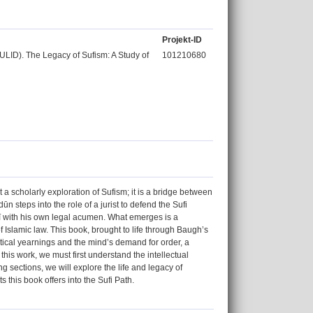
Projekt-ID
ULID). The Legacy of Sufism: A Study of
101210680
 a scholarly exploration of Sufism; it is a bridge between
dūn steps into the role of a jurist to defend the Sufi
ī with his own legal acumen. What emerges is a
f Islamic law. This book, brought to life through Baugh’s
ystical yearnings and the mind’s demand for order, a
 this work, we must first understand the intellectual
 sections, we will explore the life and legacy of
 this book offers into the Sufi Path.