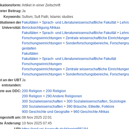
ikationsform:
Artikel in einer Zeitschrift
eter Beitrag:
Ja
Keywords:
Sufism; Sufi Path; Islamic studies
titutionen der
Fakultäten
>
Sprach- und Literaturwissenschaftliche Fakultät
>
Lehrs
Universität:
Berücksichtigung Afrikas
Fakultäten
>
Sprach- und Literaturwissenschaftliche Fakultät
>
Lehrs
Forschungseinrichtungen
>
Zentrale wissenschaftliche Einrichtunge
Forschungseinrichtungen
>
Sonderforschungsbereiche, Forschergr
gestalten
Fakultäten
Fakultäten
>
Sprach- und Literaturwissenschaftliche Fakultät
Forschungseinrichtungen
Forschungseinrichtungen
>
Zentrale wissenschaftliche Einrichtunge
Forschungseinrichtungen
>
Sonderforschungsbereiche, Forschergr
tel an der UBT
Ja
entstanden:
ete aus DDC:
200 Religion
>
200 Religion
200 Religion
>
290 Andere Religionen
300 Sozialwissenschaften
>
300 Sozialwissenschaften, Soziologie
300 Sozialwissenschaften
>
390 Bräuche, Etikette, Folklore
900 Geschichte und Geografie
>
960 Geschichte Afrikas
ingestellt am:
08 Nov 2025 22:01
zte Änderung:
10 Nov 2025 07:45