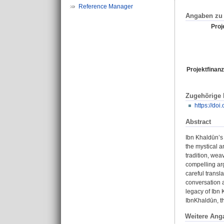
Reference Manager
Angaben zu 
Proje
Projektfinanz
Zugehörige
https://do
Abstract
Ibn Khaldūn’s 
the mystical an
tradition, we
compelling arg
careful transl
conversation a
legacy of Ibn 
IbnKhaldūn, th
Weitere Ang