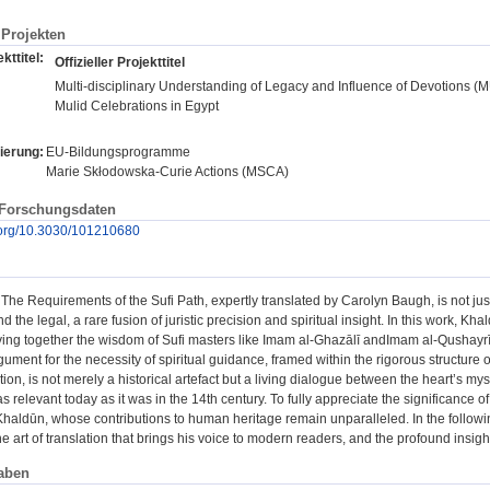
Projekten
kttitel:
Offizieller Projekttitel
Multi-disciplinary Understanding of Legacy and Influence of Devotions (M
Mulid Celebrations in Egypt
ierung:
EU-Bildungsprogramme
Marie Skłodowska-Curie Actions (MSCA)
 Forschungsdaten
i.org/10.3030/101210680
The Requirements of the Sufi Path, expertly translated by Carolyn Baugh, is not just
d the legal, a rare fusion of juristic precision and spiritual insight. In this work, Khal
aving together the wisdom of Sufi masters like Imam al-Ghazālī andImam al-Qushayr
ument for the necessity of spiritual guidance, framed within the rigorous structure o
ation, is not merely a historical artefact but a living dialogue between the heart’s m
s relevant today as it was in the 14th century. To fully appreciate the significance of
Khaldūn, whose contributions to human heritage remain unparalleled. In the following
e art of translation that brings his voice to modern readers, and the profound insights
aben