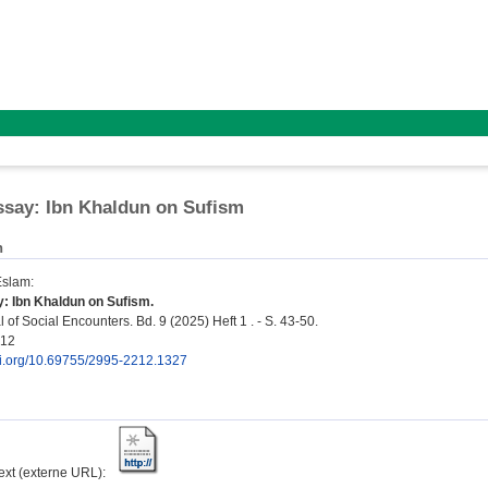
say: Ibn Khaldun on Sufism
n
Eslam
:
: Ibn Khaldun on Sufism.
of Social Encounters. Bd. 9 (2025) Heft 1 . - S. 43-50.
212
doi.org/10.69755/2995-2212.1327
text (externe URL):