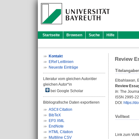
Startseite
Browsen
Suche
Hilfe
Kontakt
Review Es
ERef Leitlinien
Neueste Einträge
Titelangabe
Literatur vom gleichen Autor/der
Elbahlawan, 
gleichen Autor*in
Review Essay
bei Google Scholar
In:
The Journal 
ISSN 2995-2
Bibliografische Daten exportieren
DOI:
https://
ASCII Citation
BibTeX
Volltext
EP3 XML
EndNote
HTML Citation
Link zum Voll
Multiline CSV