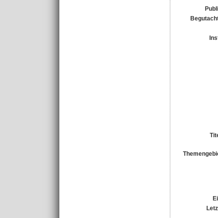
Publ
Begutacht
Ins
Ti
Themengebi
E
Let