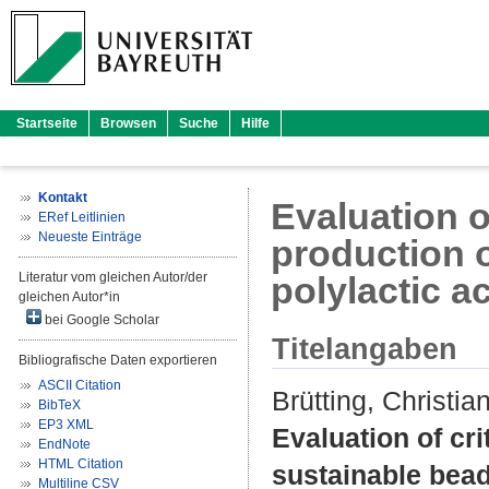
Startseite
Browsen
Suche
Hilfe
Kontakt
Evaluation o
ERef Leitlinien
Neueste Einträge
production 
Literatur vom gleichen Autor/der
polylactic a
gleichen Autor*in
bei Google Scholar
Titelangaben
Bibliografische Daten exportieren
ASCII Citation
Brütting, Christia
BibTeX
EP3 XML
Evaluation of cr
EndNote
HTML Citation
sustainable bead
Multiline CSV