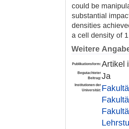
could be manipula
substantial impac
densities achieve
a cell density of 
Weitere Angab
Artikel 
Publikationsform:
Begutachteter
Ja
Beitrag:
Institutionen der
Fakultä
Universität:
Fakultä
Fakultä
Lehrst