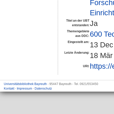
Forsch
Einrich
Titel an der UBT
Ja
entstanden:
Themengebiete
600 Te
aus DDC:
Eingestellt am:
13 Dec
Letzte Änderung:
18 Mär
https:/
URI:
Universitätsbibliothek Bayreuth
- 95447 Bayreuth - Tel. 0921/553450
Kontakt
-
Impressum
-
Datenschutz