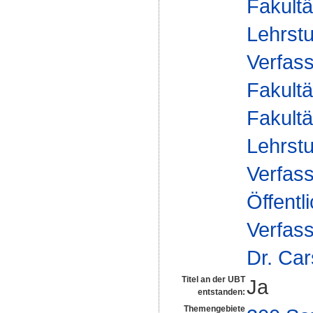
Fakultä
Lehrstu
Verfas
Fakultä
Fakultä
Lehrstu
Verfas
Öffentl
Verfass
Dr. Ca
Titel an der UBT
Ja
entstanden:
Themengebiete