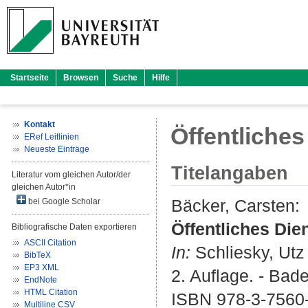
Startseite
Browsen
Suche
Hilfe
Kontakt
Öffentliches
ERef Leitlinien
Neueste Einträge
Titelangaben
Literatur vom gleichen Autor/der
gleichen Autor*in
Bäcker, Carsten
:
bei Google Scholar
Öffentliches Die
Bibliografische Daten exportieren
ASCII Citation
In:
Schliesky, Utz
BibTeX
EP3 XML
2. Auflage. - Bad
EndNote
HTML Citation
ISBN 978-3-7560
Multiline CSV