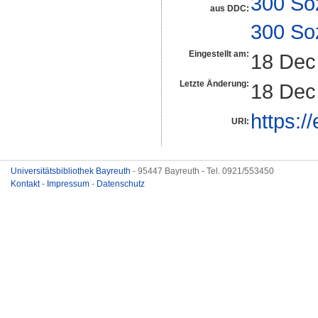
300 So
aus DDC:
300 So
Eingestellt am:
18 Dec
Letzte Änderung:
18 Dec
https:/
URI:
Universitätsbibliothek Bayreuth
- 95447 Bayreuth - Tel. 0921/553450
Kontakt
-
Impressum
-
Datenschutz