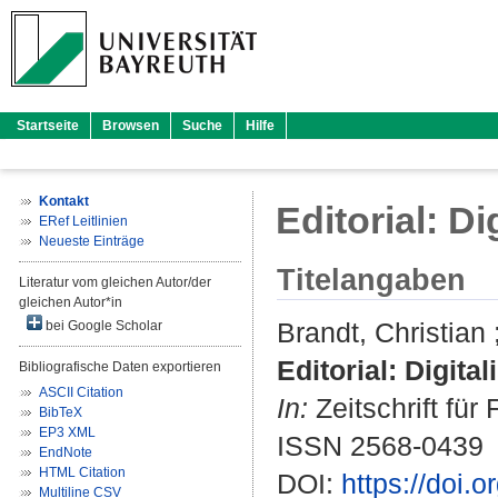
Startseite
Browsen
Suche
Hilfe
Kontakt
Editorial: D
ERef Leitlinien
Neueste Einträge
Titelangaben
Literatur vom gleichen Autor/der
gleichen Autor*in
Brandt, Christian
bei Google Scholar
Editorial: Digita
Bibliografische Daten exportieren
ASCII Citation
In:
Zeitschrift für 
BibTeX
EP3 XML
ISSN 2568-0439
EndNote
HTML Citation
DOI:
https://doi.
Multiline CSV