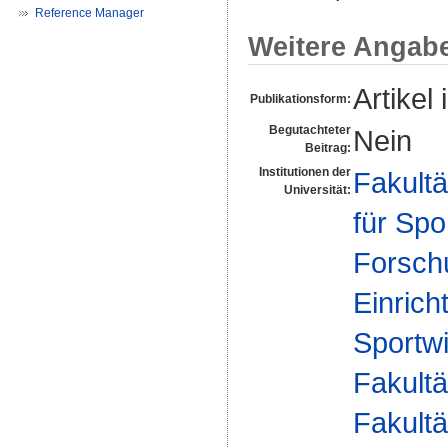
Reference Manager
Weitere Angab
Artikel 
Publikationsform:
Begutachteter
Nein
Beitrag:
Institutionen der
Fakultä
Universität:
für Spo
Forsch
Einrich
Sportw
Fakultä
Fakultä