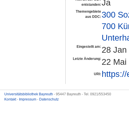
Ja
entstanden:
Themengebiete
300 So
aus DDC:
700 Kü
Unterh
Eingestellt am:
28 Jan
Letzte Änderung:
22 Mai
https:/
URI:
Universitätsbibliothek Bayreuth
- 95447 Bayreuth - Tel. 0921/553450
Kontakt
-
Impressum
-
Datenschutz