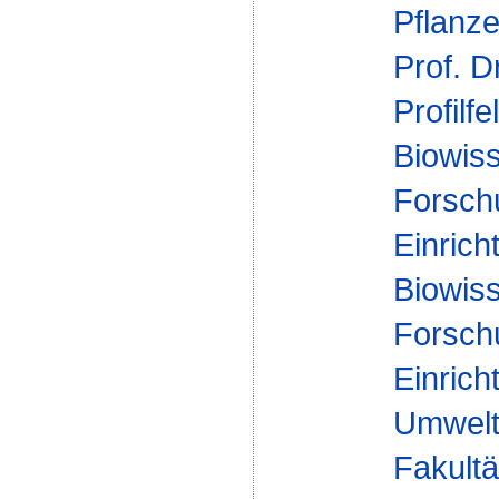
Pflanz
Prof. D
Profilfe
Biowis
Forsch
Einrich
Biowis
Forsch
Einrich
Umwelt
Fakultä