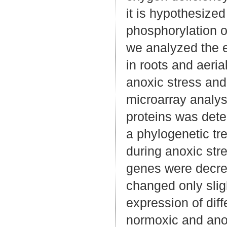
it is hypothesized
phosphorylation of
we analyzed the 
in roots and aeria
anoxic stress and
microarray analyse
proteins was det
a phylogenetic t
during anoxic st
genes were decrea
changed only slig
expression of diff
normoxic and anox