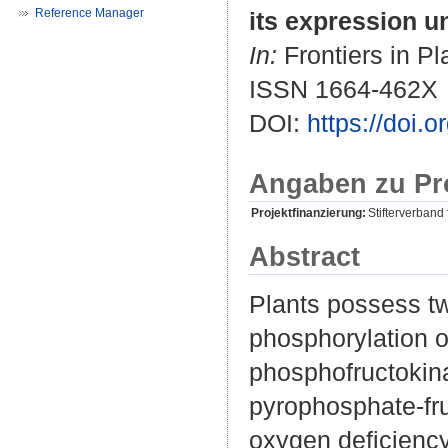
Reference Manager
its expression u
In:
Frontiers in Pl
ISSN 1664-462X
DOI:
https://doi.
Angaben zu Pr
Projektfinanzierung:
Stifterverband
Abstract
Plants possess tw
phosphorylation 
phosphofructokin
pyrophosphate-fr
oxygen deficiency