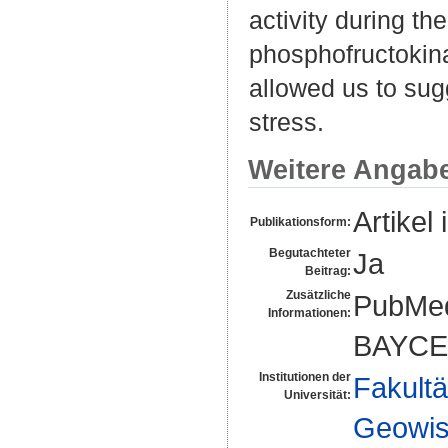
activity during t
phosphofructokin
allowed us to sug
stress.
Weitere Angab
Artikel 
Publikationsform:
Begutachteter
Ja
Beitrag:
Zusätzliche
PubMed
Informationen:
BAYCE
Institutionen der
Fakultä
Universität:
Geowis