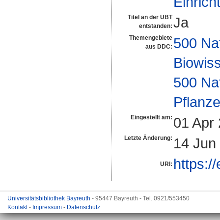
Einrich
Titel an der UBT
Ja
entstanden:
Themengebiete
500 Na
aus DDC:
Biowiss
500 Na
Pflanze
Eingestellt am:
01 Apr
Letzte Änderung:
14 Jun
https:/
URI:
Universitätsbibliothek Bayreuth
- 95447 Bayreuth - Tel. 0921/553450
Kontakt
-
Impressum
-
Datenschutz