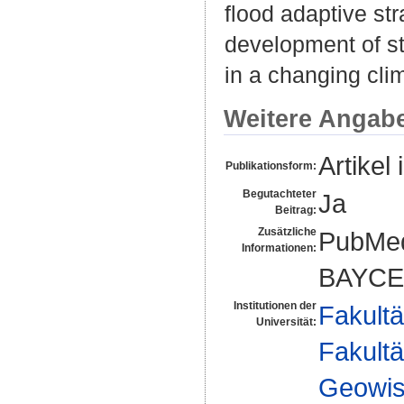
flood adaptive str
development of st
in a changing cli
Weitere Angab
Artikel 
Publikationsform:
Begutachteter
Ja
Beitrag:
Zusätzliche
PubMed
Informationen:
BAYCE
Institutionen der
Fakultä
Universität:
Fakultä
Geowis