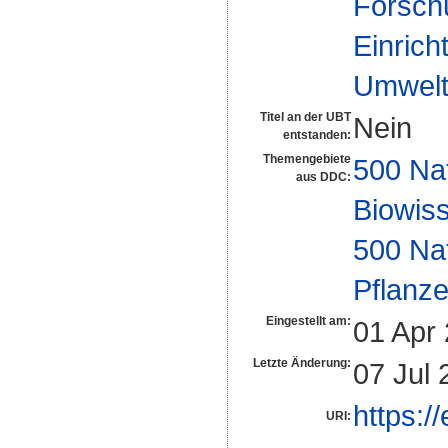
Forsch
Einrich
Umwelt
Titel an der UBT
Nein
entstanden:
Themengebiete
500 Na
aus DDC:
Biowiss
500 Na
Pflanze
Eingestellt am:
01 Apr
Letzte Änderung:
07 Jul 
https:/
URI: