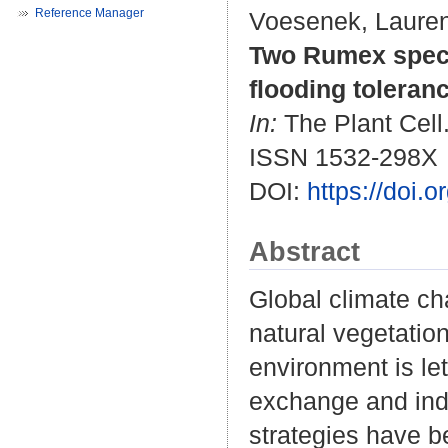
Reference Manager
Voesenek, Laurent
Two Rumex speci
flooding toleran
In:
The Plant Cell.
ISSN 1532-298X
DOI:
https://doi.
Abstract
Global climate ch
natural vegetatio
environment is let
exchange and indu
strategies have b