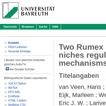
Startseite
Browsen
Suche
Hilfe
Kontakt
Two Rumex s
ERef Leitlinien
Neueste Einträge
niches regul
Literatur vom gleichen Autor/der
mechanism
gleichen Autor*in
bei Google Scholar
Titelangaben
Bibliografische Daten exportieren
ASCII Citation
van Veen, Hans
BibTeX
EP3 XML
Eijk, Marleen
;
We
EndNote
HTML Citation
Eric J. W.
;
Larive
Multiline CSV