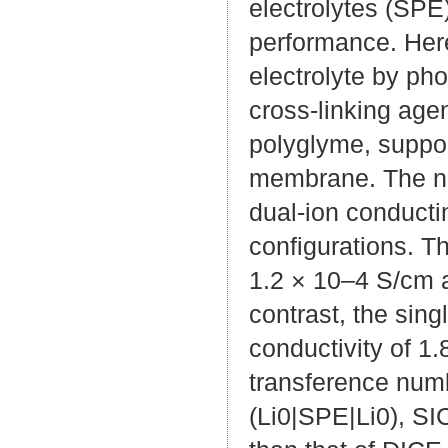
electrolytes (SPE
performance. Her
electrolyte by ph
cross-linking age
polyglyme, suppor
membrane. The nat
dual-ion conducti
configurations. Th
1.2 × 10–4 S/cm a
contrast, the sin
conductivity of 1
transference numb
(Li0|SPE|Li0), SIC