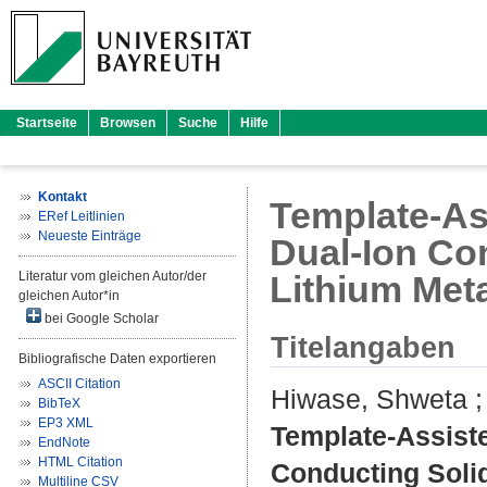
Startseite
Browsen
Suche
Hilfe
Kontakt
Template-As
ERef Leitlinien
Neueste Einträge
Dual-Ion Con
Literatur vom gleichen Autor/der
Lithium Meta
gleichen Autor*in
bei Google Scholar
Titelangaben
Bibliografische Daten exportieren
ASCII Citation
Hiwase, Shweta
BibTeX
EP3 XML
Template-Assist
EndNote
HTML Citation
Conducting Solid
Multiline CSV