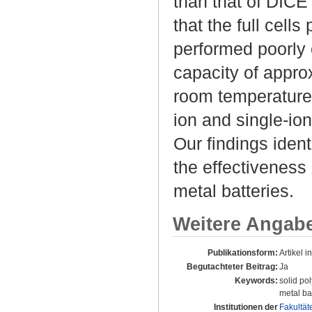
than that of DICE 
that the full cel
performed poorly
capacity of appro
room temperature.
ion and single-io
Our findings iden
the effectiveness
metal batteries.
Weitere Angab
Publikationsform:
Artikel i
Begutachteter Beitrag:
Ja
Keywords:
solid po
metal ba
Institutionen der
Fakultät