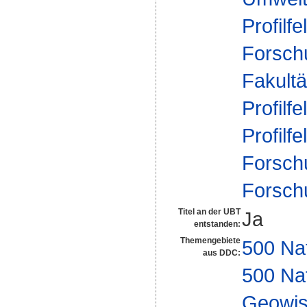
Profilfe
Forsch
Fakultä
Profilfe
Profilfe
Forsch
Forsch
Titel an der UBT
Ja
entstanden:
Themengebiete
500 Na
aus DDC:
500 Na
Geowis