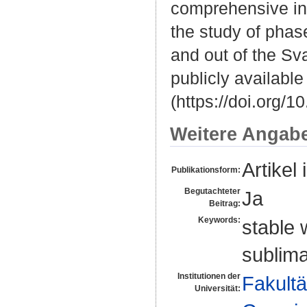
comprehensive insi
the study of phas
and out of the Sv
publicly availabl
(https://doi.org/
Weitere Angab
Artikel 
Publikationsform:
Begutachteter
Ja
Beitrag:
Keywords:
stable 
sublima
Institutionen der
Fakultä
Universität: