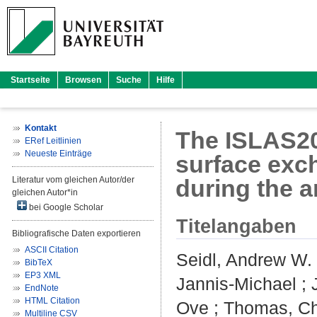
Startseite
Browsen
Suche
Hilfe
Kontakt
The ISLAS202
ERef Leitlinien
Neueste Einträge
surface exc
Literatur vom gleichen Autor/der
during the a
gleichen Autor*in
bei Google Scholar
Titelangaben
Bibliografische Daten exportieren
ASCII Citation
Seidl, Andrew W.
BibTeX
EP3 XML
Jannis-Michael
;
EndNote
HTML Citation
Ove
;
Thomas, Ch
Multiline CSV