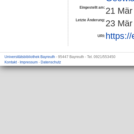
Eingestellt am:
21 Mär
Letzte Änderung:
23 Mär
https:/
URI:
Universitätsbibliothek Bayreuth
- 95447 Bayreuth - Tel. 0921/553450
Kontakt
-
Impressum
-
Datenschutz