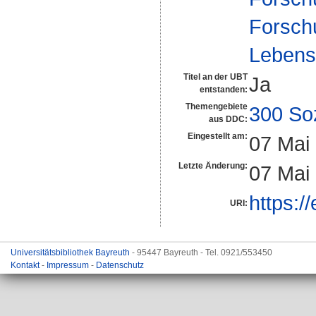
Forsch
Lebensm
Titel an der UBT
Ja
entstanden:
Themengebiete
300 So
aus DDC:
Eingestellt am:
07 Mai
Letzte Änderung:
07 Mai
https:/
URI:
Universitätsbibliothek Bayreuth
- 95447 Bayreuth - Tel. 0921/553450
Kontakt
-
Impressum
-
Datenschutz