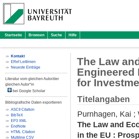
Startseite
Browsen
Suche
Hilfe
Kontakt
The Law and
ERef Leitlinien
Neueste Einträge
Engineered L
Literatur vom gleichen Autor/der
for Investm
gleichen Autor*in
bei Google Scholar
Titelangaben
Bibliografische Daten exportieren
ASCII Citation
Purnhagen, Kai
;
BibTeX
EP3 XML
The Law and Eco
EndNote
HTML Citation
in the EU : Pros
Multiline CSV