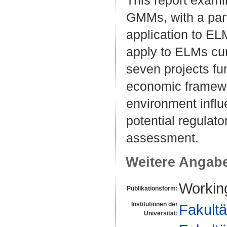
GMMs, with a part
application to EL
apply to ELMs cur
seven projects fu
economic framewo
environment influe
potential regulat
assessment.
Weitere Angab
Workin
Publikationsform:
Institutionen der
Fakultä
Universität: