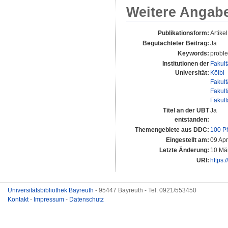
Weitere Angab
Publikationsform:
Artikel
Begutachteter Beitrag:
Ja
Keywords:
proble
Institutionen der
Fakult
Universität:
Kölbl
Fakult
Fakult
Fakult
Titel an der UBT
Ja
entstanden:
Themengebiete aus DDC:
100 P
Eingestellt am:
09 Ap
Letzte Änderung:
10 Mä
URI:
https:
Universitätsbibliothek Bayreuth
- 95447 Bayreuth - Tel. 0921/553450
Kontakt
-
Impressum
-
Datenschutz