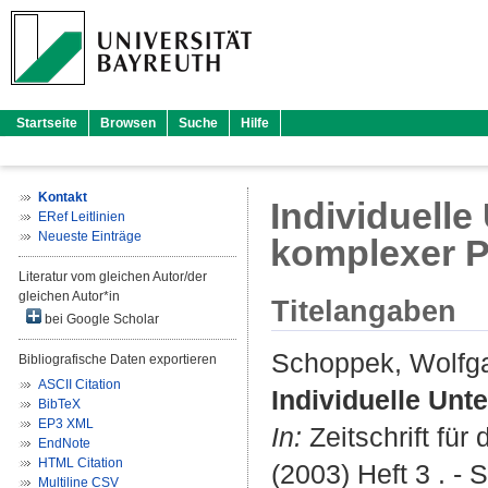
Startseite
Browsen
Suche
Hilfe
Kontakt
Individuelle
ERef Leitlinien
Neueste Einträge
komplexer 
Literatur vom gleichen Autor/der
gleichen Autor*in
Titelangaben
bei Google Scholar
Schoppek, Wolfg
Bibliografische Daten exportieren
ASCII Citation
Individuelle Un
BibTeX
EP3 XML
In:
Zeitschrift für
EndNote
HTML Citation
(2003) Heft 3 . - 
Multiline CSV