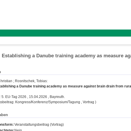
 Establishing a Danube training academy as measure agai
n
hristian
;
Rosnitschek, Tobias
:
ablishing a Danube training academy as measure against brain drain from rural
:
5. EU-Tag 2026 , 15.04.2026 , Bayreuth.
gsbeitrag: Kongress/Konferenz/Symposium/Tagung , Vortrag )
aben
onsform:
Veranstaltungsbeitrag (Vortrag)
achteter
Nein