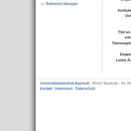
Reference Manager
Institut
Uni
Titel a
ent
Themengeb
Einges
Letzte Ä
Universitätsbibliothek Bayreuth
- 95447 Bayreuth - Tel. 
Kontakt
-
Impressum
-
Datenschutz