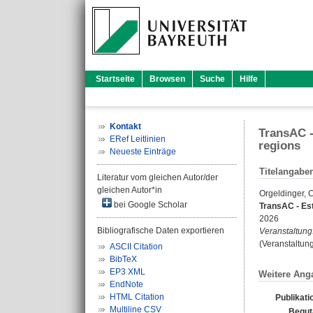
Startseite
Browsen
Suche
Hilfe
Kontakt
TransAC -
ERef Leitlinien
regions
Neueste Einträge
Titelangabe
Literatur vom gleichen Autor/der
gleichen Autor*in
Orgeldinger, C
bei Google Scholar
TransAC - Est
2026
Bibliografische Daten exportieren
Veranstaltung
(Veranstaltun
ASCII Citation
BibTeX
EP3 XML
Weitere Ang
EndNote
HTML Citation
Publikati
Multiline CSV
Begut