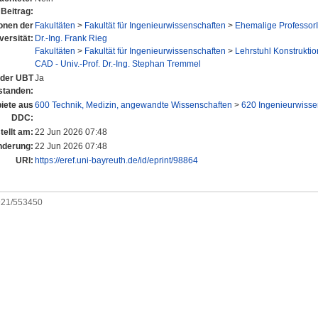
Beitrag:
ionen der
Fakultäten
>
Fakultät für Ingenieurwissenschaften
>
Ehemalige Professor
versität:
Dr.-Ing. Frank Rieg
Fakultäten
>
Fakultät für Ingenieurwissenschaften
>
Lehrstuhl Konstrukti
CAD - Univ.-Prof. Dr.-Ing. Stephan Tremmel
n der UBT
Ja
standen:
iete aus
600 Technik, Medizin, angewandte Wissenschaften
>
620 Ingenieurwisse
DDC:
tellt am:
22 Jun 2026 07:48
nderung:
22 Jun 2026 07:48
URI:
https://eref.uni-bayreuth.de/id/eprint/98864
0921/553450