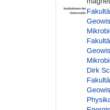
magnet
Institutionen der
Fakultä
Universität:
Geowis
Mikrobi
Fakultä
Geowis
Mikrobi
Dirk Sc
Fakultä
Geowis
Physika
Energie