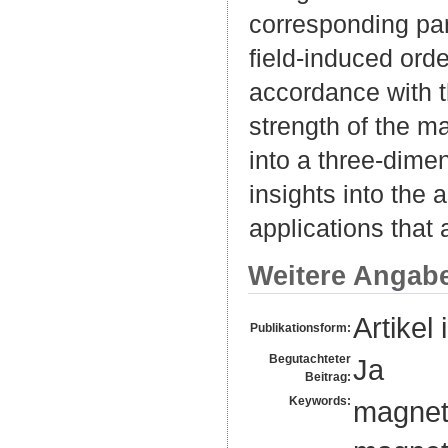
corresponding part
field-induced ord
accordance with t
strength of the m
into a three-dime
insights into the 
applications that
Weitere Angab
Artikel 
Publikationsform:
Begutachteter
Ja
Beitrag:
Keywords:
magneti