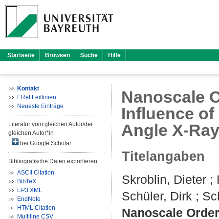
Startseite
Browsen
Suche
Hilfe
Kontakt
Nanoscale O
ERef Leitlinien
Neueste Einträge
Influence of
Literatur vom gleichen Autor/der
Angle X-Ray
gleichen Autor*in
bei Google Scholar
Titelangaben
Bibliografische Daten exportieren
ASCII Citation
Skroblin, Dieter
;
BibTeX
EP3 XML
Schüler, Dirk
;
Sc
EndNote
HTML Citation
Nanoscale Order
Multiline CSV