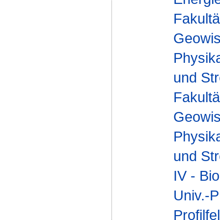
Fakultä
Geowis
Physika
und St
Fakultä
Geowis
Physika
und St
IV - Bi
Univ.-P
Profilfe