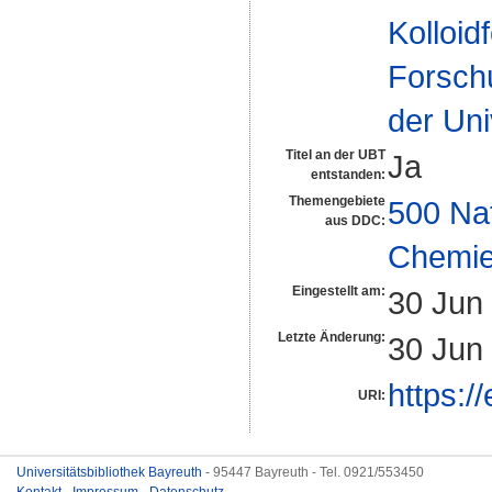
Kolloid
Forsch
der Uni
Titel an der UBT
Ja
entstanden:
Themengebiete
500 Na
aus DDC:
Chemi
Eingestellt am:
30 Jun
Letzte Änderung:
30 Jun
https:/
URI:
Universitätsbibliothek Bayreuth
- 95447 Bayreuth - Tel. 0921/553450