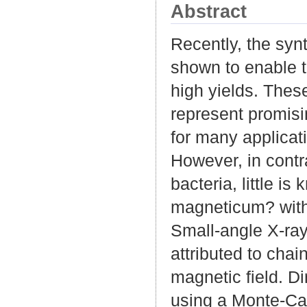
Abstract
Recently, the sy
shown to enable 
high yields. The
represent promisi
for many applicati
However, in contr
bacteria, little i
magneticum? with 
Small-angle X-ray
attributed to cha
magnetic field. D
using a Monte-Car