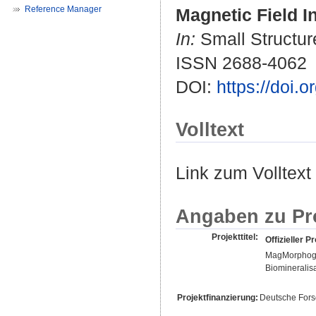
Reference Manager
Magnetic Field I
In:
Small Structure
ISSN 2688-4062
DOI:
https://doi.
Volltext
Link zum Volltext
Angaben zu Pr
Projekttitel:
Offizieller Pr
MagMorphogen
Biomineralis
Projektfinanzierung:
Deutsche For