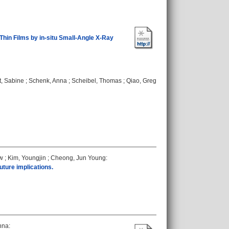
hin Films by in‐situ Small‐Angle X‐Ray
t, Sabine
;
Schenk, Anna
;
Scheibel, Thomas
;
Qiao, Greg
w
;
Kim, Youngjin
;
Cheong, Jun Young
:
uture implications.
nna
: