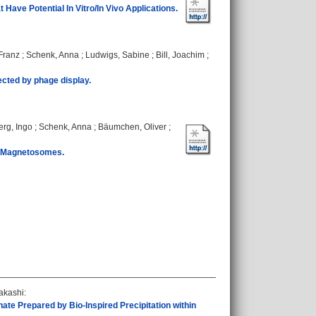
Have Potential In Vitro/In Vivo Applications.
Franz
;
Schenk, Anna
;
Ludwigs, Sabine
;
Bill, Joachim
;
ected by phage display.
rg, Ingo
;
Schenk, Anna
;
Bäumchen, Oliver
;
al Magnetosomes.
Takashi
:
e Prepared by Bio-Inspired Precipitation within