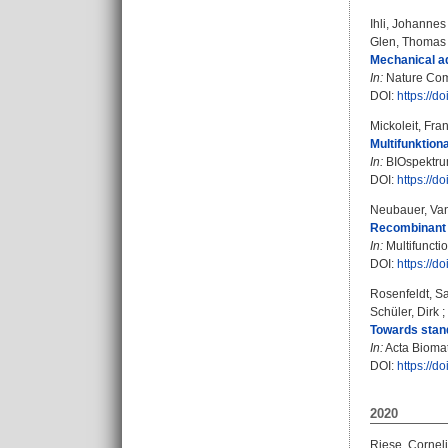
Ihli, Johannes
Glen, Thomas 
Mechanical ad
In:
Nature Comm
DOI:
https://
Mickoleit, Fra
Multifunktion
In:
BIOspektrum
DOI:
https://
Neubauer, Van
Recombinant m
In:
Multifunctio
DOI:
https://
Rosenfeldt, S
Schüler, Dirk
;
Towards standa
In:
Acta Biomate
DOI:
https://d
2020
Riese, Cornel