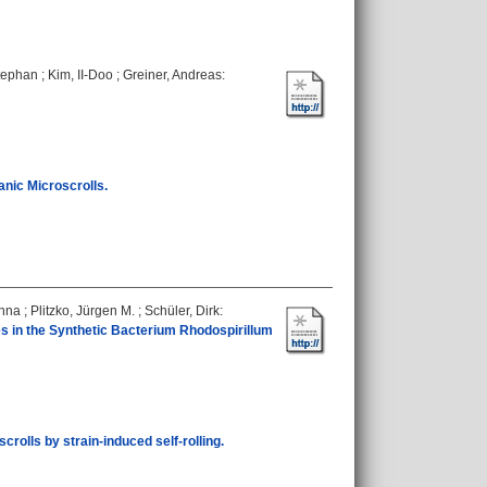
tephan
;
Kim, II‐Doo
;
Greiner, Andreas
:
anic Microscrolls.
Anna
;
Plitzko, Jürgen M.
;
Schüler, Dirk
:
s in the Synthetic Bacterium Rhodospirillum
rolls by strain-induced self-rolling.