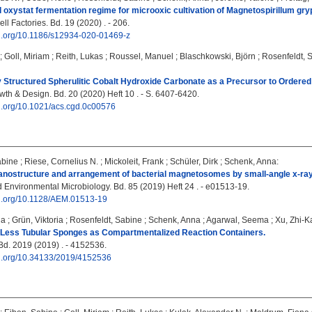
oxystat fermentation regime for microoxic cultivation of Magnetospirillum gr
ll Factories. Bd. 19 (2020) . - 206.
oi.org/10.1186/s12934-020-01469-z
;
Goll, Miriam
;
Reith, Lukas
;
Roussel, Manuel
;
Blaschkowski, Björn
;
Rosenfeldt, 
y Structured Spherulitic Cobalt Hydroxide Carbonate as a Precursor to Ordered
wth & Design. Bd. 20 (2020) Heft 10 . - S. 6407-6420.
oi.org/10.1021/acs.cgd.0c00576
abine
;
Riese, Cornelius N.
;
Mickoleit, Frank
;
Schüler, Dirk
;
Schenk, Anna
:
anostructure and arrangement of bacterial magnetosomes by small-angle x-ray
 Environmental Microbiology. Bd. 85 (2019) Heft 24 . - e01513-19.
doi.org/10.1128/AEM.01513-19
ua
;
Grün, Viktoria
;
Rosenfeldt, Sabine
;
Schenk, Anna
;
Agarwal, Seema
;
Xu, Zhi-
l-Less Tubular Sponges as Compartmentalized Reaction Containers.
d. 2019 (2019) . - 4152536.
doi.org/10.34133/2019/4152536