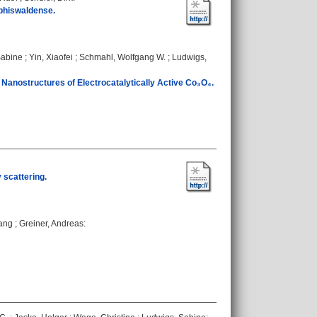
yphiswaldense.
Sabine
;
Yin, Xiaofei
;
Schmahl, Wolfgang W.
;
Ludwigs,
 Nanostructures of Electrocatalytically Active Co₃O₄.
 scattering.
Kang
;
Greiner, Andreas
: