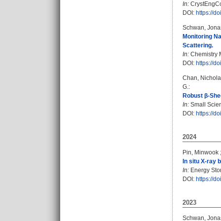
In:
CrystEngCom
DOI:
https://
Schwan, Jona
Monitoring Na
Scattering.
In:
Chemistry M
DOI:
https://
Chan, Nichola
G.
:
Robust β‐Shee
In:
Small Scien
DOI:
https://
2024
Pin, Minwook
In situ X-ray 
In:
Energy Stor
DOI:
https://d
2023
Schwan, Jona