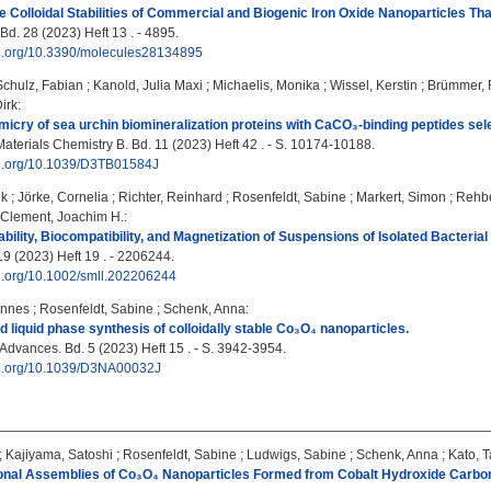
 Colloidal Stabilities of Commercial and Biogenic Iron Oxide Nanoparticles That 
Bd. 28 (2023) Heft 13 . - 4895.
doi.org/10.3390/molecules28134895
Schulz, Fabian
;
Kanold, Julia Maxi
;
Michaelis, Monika
;
Wissel, Kerstin
;
Brümmer, 
irk
:
micry of sea urchin biomineralization proteins with CaCO₃-binding peptides sel
Materials Chemistry B. Bd. 11 (2023) Heft 42 . - S. 10174-10188.
doi.org/10.1039/D3TB01584J
nk
;
Jörke, Cornelia
;
Richter, Reinhard
;
Rosenfeldt, Sabine
;
Markert, Simon
;
Rehbe
Clement, Joachim H.
:
bility, Biocompatibility, and Magnetization of Suspensions of Isolated Bacteri
19 (2023) Heft 19 . - 2206244.
oi.org/10.1002/smll.202206244
annes
;
Rosenfeldt, Sabine
;
Schenk, Anna
:
d liquid phase synthesis of colloidally stable Co₃O₄ nanoparticles.
dvances. Bd. 5 (2023) Heft 15 . - S. 3942-3954.
doi.org/10.1039/D3NA00032J
;
Kajiyama, Satoshi
;
Rosenfeldt, Sabine
;
Ludwigs, Sabine
;
Schenk, Anna
;
Kato, 
al Assemblies of Co₃O₄ Nanoparticles Formed from Cobalt Hydroxide Carbonat