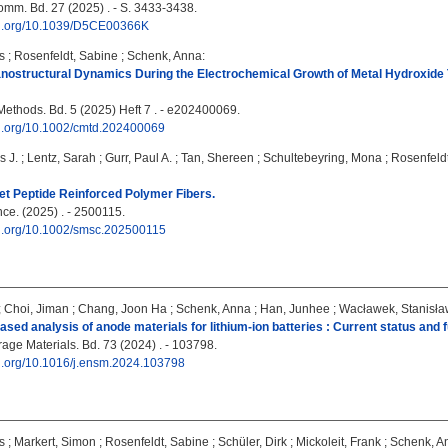
m. Bd. 27 (2025) . - S. 3433-3438.
doi.org/10.1039/D5CE00366K
s
;
Rosenfeldt, Sabine
;
Schenk, Anna
:
nostructural Dynamics During the Electrochemical Growth of Metal Hydroxide T
ethods. Bd. 5 (2025) Heft 7 . - e202400069.
doi.org/10.1002/cmtd.202400069
s J.
;
Lentz, Sarah
;
Gurr, Paul A.
;
Tan, Shereen
;
Schultebeyring, Mona
;
Rosenfeld
t Peptide Reinforced Polymer Fibers.
ce. (2025) . - 2500115.
doi.org/10.1002/smsc.202500115
;
Choi, Jiman
;
Chang, Joon Ha
;
Schenk, Anna
;
Han, Junhee
;
Wacławek, Stanisła
based analysis of anode materials for lithium-ion batteries : Current status and f
age Materials. Bd. 73 (2024) . - 103798.
oi.org/10.1016/j.ensm.2024.103798
s
;
Markert, Simon
;
Rosenfeldt, Sabine
;
Schüler, Dirk
;
Mickoleit, Frank
;
Schenk, A