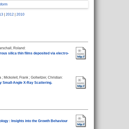
sform
13
|
2012
|
2010
rschall, Roland
:
us silica thin films deposited via electro-
a
;
Mickoleit, Frank
;
Gollwitzer, Christian
:
y Small-Angle X-Ray Scattering.
ogy : Insights into the Growth Behaviour