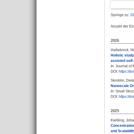
Springe zu:
2
Anzahl der Ei
2026
Haßebrock, N
Holistic stud
assisted self
In:
Journal of M
DOI:
https://d
Skroblin, Diet
Nanoscale Ord
In:
Small Struc
DOI:
https://d
2025
Kießling, Joh
Concentration
and Scalabilit