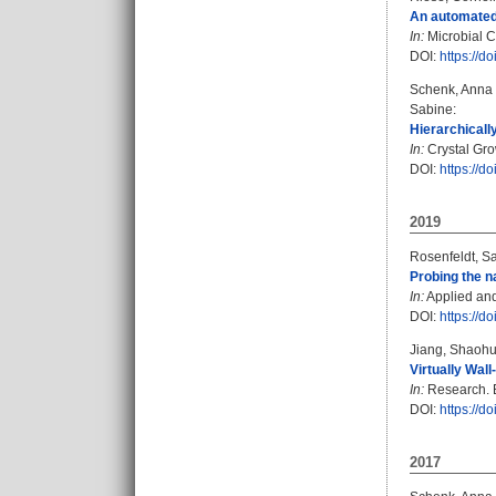
An automated 
In:
Microbial Ce
DOI:
https://d
Schenk, Anna
Sabine
:
Hierarchicall
In:
Crystal Gro
DOI:
https://d
2019
Rosenfeldt, S
Probing the n
In:
Applied and
DOI:
https://
Jiang, Shaoh
Virtually Wal
In:
Research. B
DOI:
https://
2017