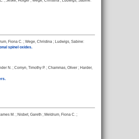
C.
;
Jeske, Holger
;
Wege, Christina
;
Ludwigs, Sabine
:
rum, Fiona C.
;
Wege, Christina
;
Ludwigs, Sabine
:
onal spinel oxides.
nder N.
;
Comyn, Timothy P.
;
Chammas, Oliver
;
Harder,
ers.
James M.
;
Nisbet, Gareth
;
Meldrum, Fiona C.
;