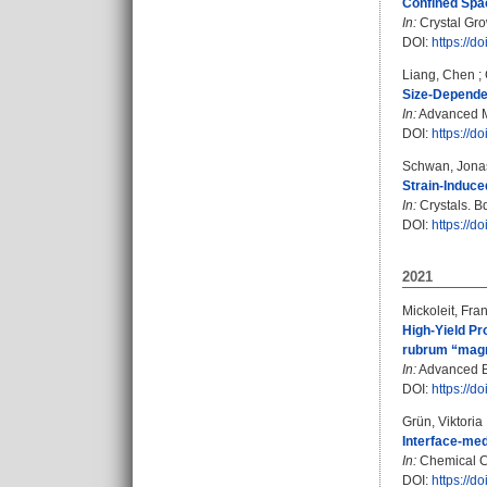
Confined Spa
In:
Crystal Gro
DOI:
https://d
Liang, Chen
;
Size‐Dependen
In:
Advanced Ma
DOI:
https://
Schwan, Jona
Strain-Induce
In:
Crystals. Bd
DOI:
https://d
2021
Mickoleit, Fra
High‐Yield Pr
rubrum “mag
In:
Advanced Bi
DOI:
https://d
Grün, Viktoria
Interface-med
In:
Chemical Co
DOI:
https://