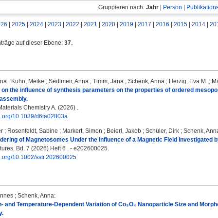
Gruppieren nach:
Jahr
|
Person
|
Publikation
026
|
2025
|
2024
|
2023
|
2022
|
2021
|
2020
|
2019
|
2017
|
2016
|
2015
|
2014
|
20
nträge auf dieser Ebene:
37
.
ina
;
Kuhn, Meike
;
Sedlmeir, Anna
;
Timm, Jana
;
Schenk, Anna
;
Herzig, Eva M.
;
Ma
y on the influence of synthesis parameters on the properties of ordered mesoporo
-assembly.
aterials Chemistry A. (2026) .
oi.org/10.1039/d6ta02803a
er
;
Rosenfeldt, Sabine
;
Markert, Simon
;
Beierl, Jakob
;
Schüler, Dirk
;
Schenk, Ann
ering of Magnetosomes Under the Influence of a Magnetic Field Investigated b
tures. Bd. 7 (2026) Heft 6 . - e202600025.
oi.org/10.1002/sstr.202600025
annes
;
Schenk, Anna
:
- and Temperature-Dependent Variation of Co₃O₄ Nanoparticle Size and Morphol
y.