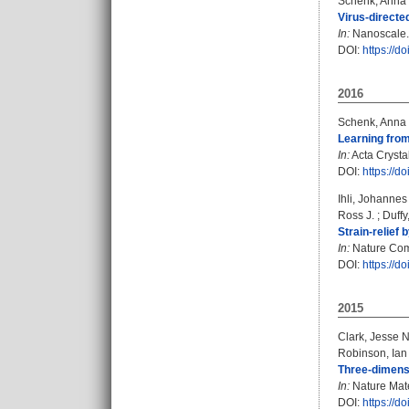
Schenk, Anna
Virus-directe
In:
Nanoscale. 
DOI:
https://
2016
Schenk, Anna
Learning from
In:
Acta Crystal
DOI:
https://
Ihli, Johannes
Ross J.
;
Duffy
Strain-relief
In:
Nature Comm
DOI:
https://
2015
Clark, Jesse N
Robinson, Ian
Three-dimensi
In:
Nature Mater
DOI:
https://d