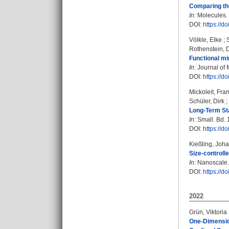
Comparing the
In:
Molecules. 
DOI:
https://
Völkle, Elke
;
Rothenstein, D
Functional mi
In:
Journal of 
DOI:
https://
Mickoleit, Fra
Schüler, Dirk
;
Long‐Term Sta
In:
Small. Bd. 
DOI:
https://d
Kießling, Joh
Size-controlle
In:
Nanoscale A
DOI:
https://
2022
Grün, Viktoria
One-Dimension