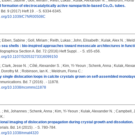
;
Eiben, Sabine
;
Goll, Miriam
;
Reith, Lukas
;
Kulak, Alexander N.
;
Meldrum, Fiona 
d formation of electrocatalytically active nanoparticle-based Co₃O₄ tubes.
Bd. 9 (2017) Heft 19 . - S. 6334-6345.
doi.org/10.1039/C7NR00508C
;
Eiben, Sabine
;
Goll, Miriam
;
Reith, Lukas
;
John, Elisabeth
;
Kulak, Alex N.
;
Meld
 sea shells : bio-inspired approaches toward mesoscale architectures in functi
lographica Section A. Bd. 72 (2016) Heft Suppl. . - S. s55-s56.
doi.org/10.1107/S2053273316099150
;
Clark, Jesse N.
;
Côté, Alexander S.
;
Kim, Yi-Yeoun
;
Schenk, Anna
;
Kulak, Alexa
, Dorothy M.
;
Robinson, Ian K.
;
Meldrum, Fiona C.
:
 by single dislocation loops in calcite crystals grown on self-assembled monolay
unications. Bd. 7 (2016) . - 11878.
doi.org/10.1038/ncomms11878
.
;
Ihli, Johannes
;
Schenk, Anna
;
Kim, Yi-Yeoun
;
Kulak, Alexander N.
;
Campbell, 
 K.
:
onal imaging of dislocation propagation during crystal growth and dissolution.
ials. Bd. 14 (2015) . - S. 780-784.
oi.org/10.1038/nmat4320