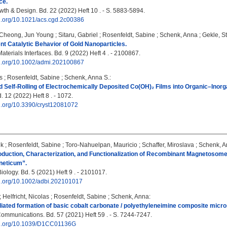
ce.
wth & Design. Bd. 22 (2022) Heft 10 . - S. 5883-5894.
oi.org/10.1021/acs.cgd.2c00386
Cheong, Jun Young
;
Sitaru, Gabriel
;
Rosenfeldt, Sabine
;
Schenk, Anna
;
Gekle, S
t Catalytic Behavior of Gold Nanoparticles.
terials Interfaces. Bd. 9 (2022) Heft 4 . - 2100867.
doi.org/10.1002/admi.202100867
s
;
Rosenfeldt, Sabine
;
Schenk, Anna S.
:
d Self-Rolling of Electrochemically Deposited Co(OH)₂ Films into Organic–Inorg
. 12 (2022) Heft 8 . - 1072.
oi.org/10.3390/cryst12081072
nk
;
Rosenfeldt, Sabine
;
Toro‐Nahuelpan, Mauricio
;
Schaffer, Miroslava
;
Schenk, 
oduction, Characterization, and Functionalization of Recombinant Magnetosome
neticum”.
ology. Bd. 5 (2021) Heft 9 . - 2101017.
oi.org/10.1002/adbi.202101017
;
Helfricht, Nicolas
;
Rosenfeldt, Sabine
;
Schenk, Anna
:
iated formation of basic cobalt carbonate / polyethyleneimine composite microsc
mmunications. Bd. 57 (2021) Heft 59 . - S. 7244-7247.
doi.org/10.1039/D1CC01136G