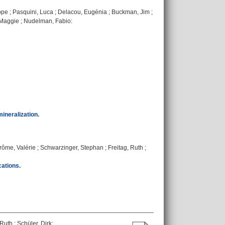
ppe
;
Pasquini, Luca
;
Delacou, Eugénia
;
Buckman, Jim
;
 Maggie
;
Nudelman, Fabio
:
ineralization.
rôme, Valérie
;
Schwarzinger, Stephan
;
Freitag, Ruth
;
cations.
 Ruth
;
Schüler, Dirk
: