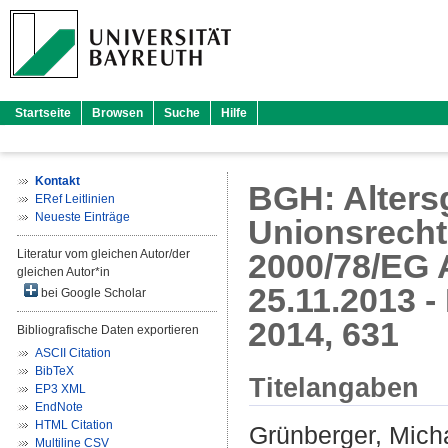
Startseite
Browsen
Suche
Hilfe
Kontakt
BGH: Altersg
ERef Leitlinien
Neueste Einträge
Unionsrecht 
Literatur vom gleichen Autor/der
2000/78/EG A
gleichen Autor*in
25.11.2013 -
bei Google Scholar
2014, 631
Bibliografische Daten exportieren
ASCII Citation
BibTeX
Titelangaben
EP3 XML
EndNote
HTML Citation
Grünberger, Mich
Multiline CSV