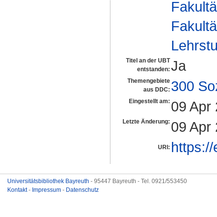
Fakultä
Fakultä
Lehrstu
Titel an der UBT
Ja
entstanden:
Themengebiete
300 So
aus DDC:
Eingestellt am:
09 Apr
Letzte Änderung:
09 Apr
https:/
URI:
Universitätsbibliothek Bayreuth
- 95447 Bayreuth - Tel. 0921/553450
Kontakt
-
Impressum
-
Datenschutz