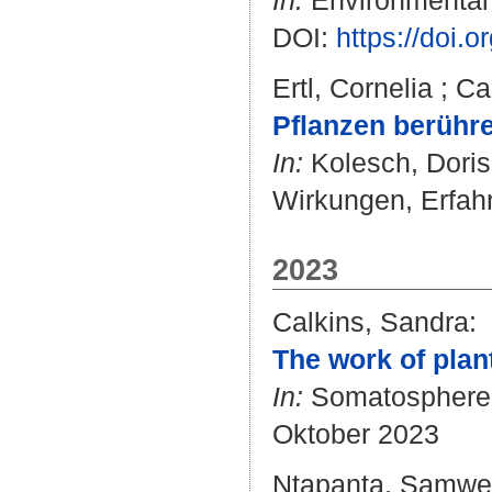
In:
Environmental H
DOI:
https://doi
Ertl, Cornelia
;
Ca
Pflanzen berühre
In:
Kolesch, Doris
Wirkungen, Erfahru
2023
Calkins, Sandra
:
The work of plan
In:
Somatosphere
Oktober 2023
Ntapanta, Samwe