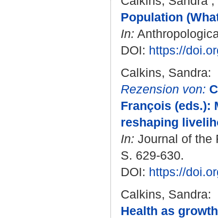
Calkins, Sandra
;
Population (What
In:
Anthropological
DOI:
https://doi.
Calkins, Sandra
:
Rezension von:
C
François (eds.)
reshaping livelih
In:
Journal of the 
S. 629-630.
DOI:
https://doi.
Calkins, Sandra
:
Health as growt