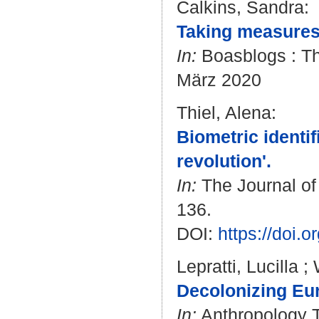
Calkins, Sandra
:
Taking measures
In:
Boasblogs : Th
März 2020
Thiel, Alena
:
Biometric identi
revolution'.
In:
The Journal of 
136.
DOI:
https://doi
Lepratti, Lucilla
;
Decolonizing Eu
In:
Anthropology To