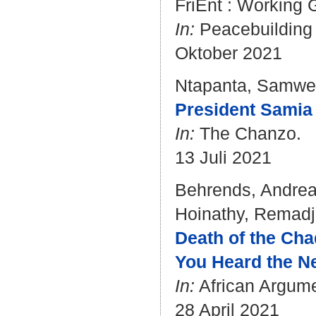
FriEnt : Working
In:
Peacebuilding
Oktober 2021
Ntapanta, Samwe
President Samia 
In:
The Chanzo.
13 Juli 2021
Behrends, Andre
Hoinathy, Remadj
Death of the Ch
You Heard the 
In:
African Argume
28 April 2021