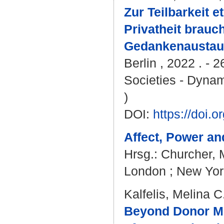
Zur Teilbarkeit 
Privatheit brauc
Gedankenaustau
Berlin , 2022 . -
Societies - Dyna
)
DOI:
https://doi.
Affect, Power and
Hrsg.:
Churcher, M
London ; New York
Kalfelis, Melina C
Beyond Donor Me