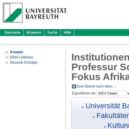
Startseite
Browsen
Suche
Hilfe
Kontakt
Institutione
ERef Leitlinien
Neueste Einträge
Professur So
Fokus Afrik
Eine Ebene nach oben ...
Exportieren als
Universität B
Fakultäte
Kultur