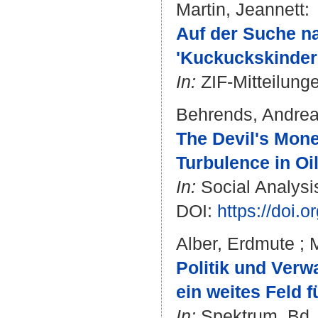
Martin, Jeannett
:
Auf der Suche na
'Kuckuckskinder'
In:
ZIF-Mitteilunge
Behrends, Andre
The Devil's Mone
Turbulence in Oi
In:
Social Analysis
DOI:
https://doi.
Alber, Erdmute
;
M
Politik und Verw
ein weites Feld 
In:
Spektrum. Bd. 1