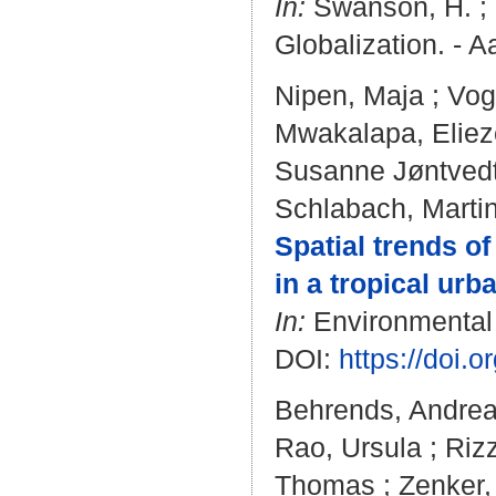
In:
Swanson, H.
;
Globalization. - A
Nipen, Maja
;
Vog
Mwakalapa, Eliez
Susanne Jøntved
Schlabach, Marti
Spatial trends of
in a tropical ur
In:
Environmental P
DOI:
https://doi.
Behrends, Andre
Rao, Ursula
;
Rizz
Thomas
;
Zenker,