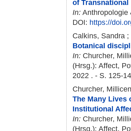
of Transnational
In:
Anthropologie 
DOI:
https://doi.
Calkins, Sandra
;
Botanical discip
In:
Churcher, Milli
(Hrsg.): Affect, P
2022 . - S. 125-1
Churcher, Millicen
The Many Lives o
Institutional Affe
In:
Churcher, Milli
(Hrsg.): Affect, P