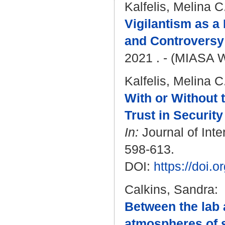
Kalfelis, Melina C
Vigilantism as a
and Controversy
2021 . - (MIASA 
Kalfelis, Melina C
With or Without 
Trust in Securit
In:
Journal of Inte
598-613.
DOI:
https://doi
Calkins, Sandra
:
Between the lab a
atmospheres of 