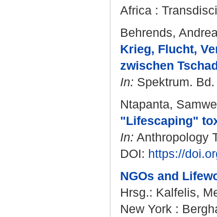
Africa : Transdis
Behrends, Andre
Krieg, Flucht, V
zwischen Tschad
In:
Spektrum. Bd. 1
Ntapanta, Samwe
"Lifescaping" tox
In:
Anthropology To
DOI:
https://doi.
NGOs and Lifewor
Hrsg.:
Kalfelis, M
New York : Bergh