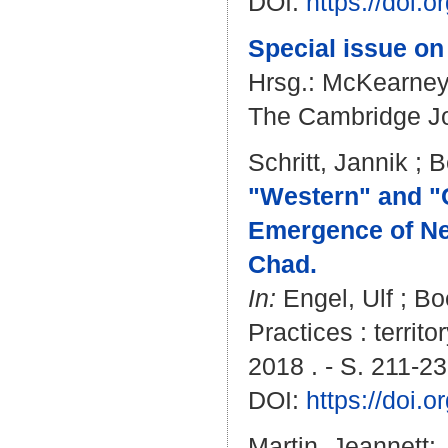
DOI:
https://doi.
Special issue on 
Hrsg.:
McKearney,
The Cambridge Jou
Schritt, Jannik
;
B
"Western" and "C
Emergence of New
Chad.
In:
Engel, Ulf
;
Bo
Practices : territo
2018 . - S. 211-2
DOI:
https://doi
Martin, Jeannett
: