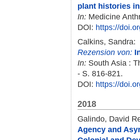
plant histories i
In:
Medicine Anthro
DOI:
https://doi.
Calkins, Sandra
:
Rezension von:
I
In:
South Asia : Th
- S. 816-821.
DOI:
https://doi
2018
Galindo, David R
Agency and Asym