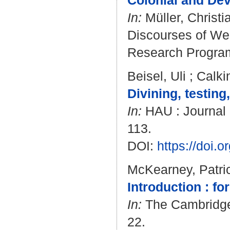
Colonial and Dev
In:
Müller, Christi
Discourses of We
Research Program.
Beisel, Uli
;
Calki
Divining, testing
In:
HAU : Journal o
113.
DOI:
https://doi.
McKearney, Patri
Introduction : fo
In:
The Cambridge J
22.