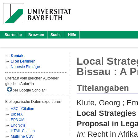
Startseite
Browsen
Suche
Hilfe
Kontakt
Local Strate
ERef Leitlinien
Neueste Einträge
Bissau : A P
Literatur vom gleichen Autor/der
gleichen Autor*in
Titelangaben
bei Google Scholar
Klute, Georg
;
Emb
Bibliografische Daten exportieren
ASCII Citation
Local Strategies
BibTeX
EP3 XML
Proposal in Lega
EndNote
HTML Citation
In:
Recht in Afrika
Multiline CSV