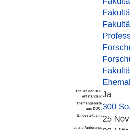
Fakultä
Fakultä
Fakultä
Profess
Forsch
Forsch
Fakultä
Ehemal
Titel an der UBT
Ja
entstanden:
Themengebiete
300 So
aus DDC:
Eingestellt am:
25 Nov
Letzte Änderung: