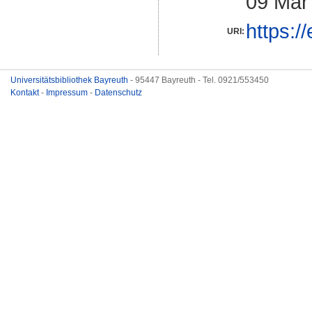
09 Mär
https:/
URI:
Universitätsbibliothek Bayreuth
- 95447 Bayreuth - Tel. 0921/553450
Kontakt
-
Impressum
-
Datenschutz