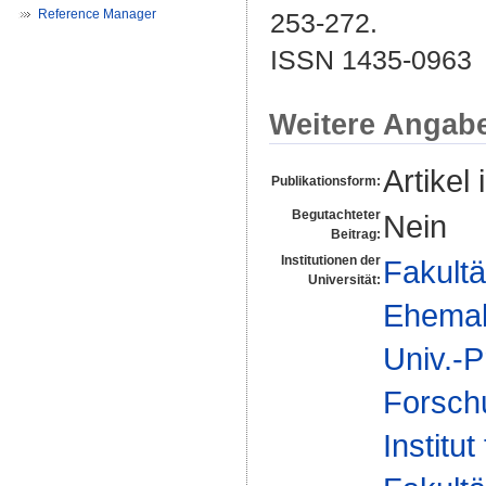
Reference Manager
253-272.
ISSN 1435-0963
Weitere Angab
Artikel 
Publikationsform:
Begutachteter
Nein
Beitrag:
Institutionen der
Fakultä
Universität:
Ehemal
Univ.-P
Forsch
Institut