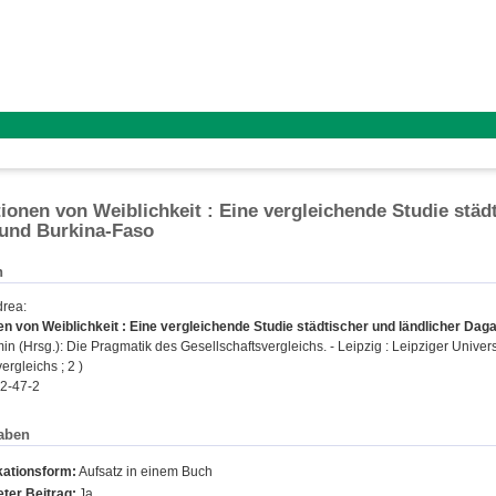
ionen von Weiblichkeit : Eine vergleichende Studie städ
 und Burkina-Faso
n
drea
:
n von Weiblichkeit : Eine vergleichende Studie städtischer und ländlicher Da
min
(Hrsg.): Die Pragmatik des Gesellschaftsvergleichs. - Leipzig : Leipziger Universit
ergleichs ; 2 )
2-47-2
aben
kationsform:
Aufsatz in einem Buch
ter Beitrag:
Ja