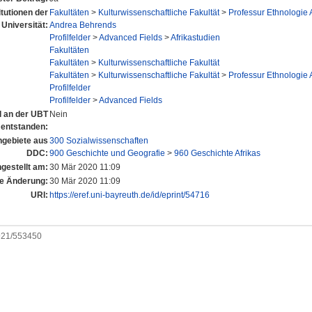
itutionen der
Fakultäten
>
Kulturwissenschaftliche Fakultät
>
Professur Ethnologie 
Universität:
Andrea Behrends
Profilfelder
>
Advanced Fields
>
Afrikastudien
Fakultäten
Fakultäten
>
Kulturwissenschaftliche Fakultät
Fakultäten
>
Kulturwissenschaftliche Fakultät
>
Professur Ethnologie 
Profilfelder
Profilfelder
>
Advanced Fields
el an der UBT
Nein
entstanden:
gebiete aus
300 Sozialwissenschaften
DDC:
900 Geschichte und Geografie
>
960 Geschichte Afrikas
ngestellt am:
30 Mär 2020 11:09
te Änderung:
30 Mär 2020 11:09
URI:
https://eref.uni-bayreuth.de/id/eprint/54716
0921/553450