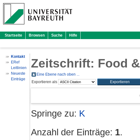
Startseite
Browsen
Suche
Hilfe
Kontakt
Zeitschrift: Food 
ERef
Leitlinien
Neueste
Eine Ebene nach oben ...
Einträge
Exportieren als
Springe zu:
K
Anzahl der Einträge:
1
.