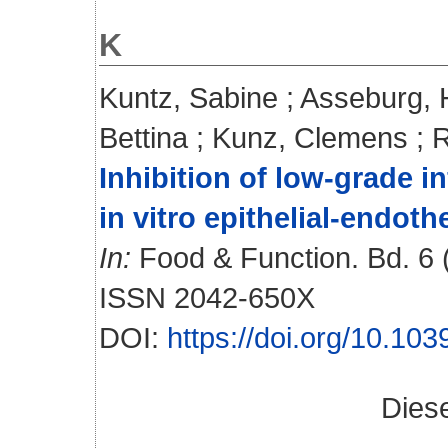
K
Kuntz, Sabine
;
Asseburg, 
Bettina
;
Kunz, Clemens
;
R
Inhibition of low-grade 
in vitro epithelial-endoth
In:
Food & Function. Bd. 6 (
ISSN 2042-650X
DOI:
https://doi.org/10.1
Dies