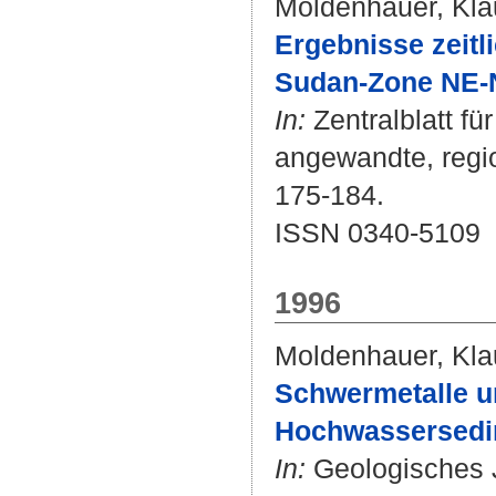
Moldenhauer, Kla
Ergebnisse zeit
Sudan-Zone NE-N
In:
Zentralblatt fü
angewandte, regio
175-184.
ISSN 0340-5109
1996
Moldenhauer, Kla
Schwermetalle u
Hochwassersedi
In:
Geologisches J