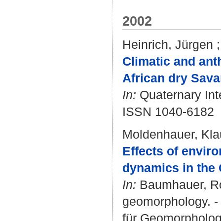
2002
Heinrich, Jürgen
Climatic and an
African dry Sava
In:
Quaternary Inte
ISSN 1040-6182
Moldenhauer, Kla
Effects of envir
dynamics in the 
In:
Baumhauer, R
geomorphology. - B
für Geomorphologi