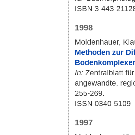
ISBN 3-443-2112
1998
Moldenhauer, Kla
Methoden zur Di
Bodenkomplexen a
In:
Zentralblatt fü
angewandte, regio
255-269.
ISSN 0340-5109
1997