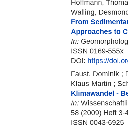
Hoffmann, Thom
Walling, Desmon
From Sedimentar
Approaches to C
In:
Geomorphology.
ISSN 0169-555x
DOI:
https://doi.
Faust, Dominik
;
Klaus-Martin
;
Sch
Klimawandel - Be
In:
Wissenschaftlic
58 (2009) Heft 3-4
ISSN 0043-6925