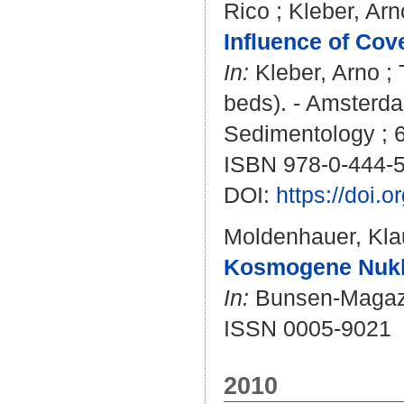
Rico
;
Kleber, Arn
Influence of Cov
In:
Kleber, Arno
;
beds). - Amsterda
Sedimentology ; 6
ISBN 978-0-444-
DOI:
https://doi.
Moldenhauer, Kla
Kosmogene Nuklid
In:
Bunsen-Magazin
ISSN 0005-9021
2010