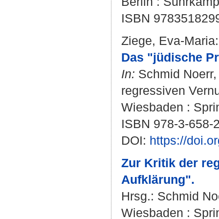
Berlin : Suhrkamp
ISBN 978351829
Ziege, Eva-Maria
:
Das "jüdische Pr
In:
Schmid Noerr,
regressiven Vernun
Wiesbaden : Sprin
ISBN 978-3-658-
DOI:
https://doi.
Zur Kritik der re
Aufklärung".
Hrsg.:
Schmid Noe
Wiesbaden : Spring