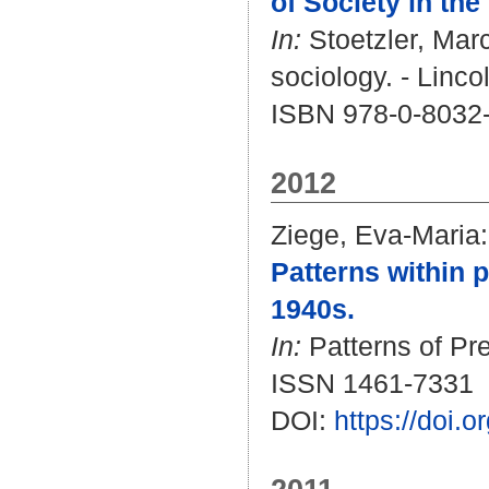
of Society in the
In:
Stoetzler, Mar
sociology. - Linco
ISBN 978-0-8032
2012
Ziege, Eva-Maria
:
Patterns within p
1940s.
In:
Patterns of Pre
ISSN 1461-7331
DOI:
https://doi