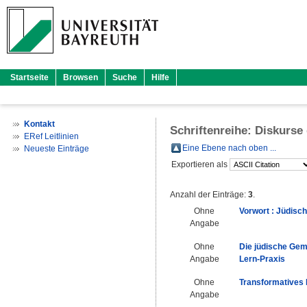
Startseite
Browsen
Suche
Hilfe
Kontakt
Schriftenreihe: Diskurse
ERef Leitlinien
Eine Ebene nach oben ...
Neueste Einträge
Exportieren als
Anzahl der Einträge:
3
.
Ohne
Vorwort : Jüdisc
Angabe
Ohne
Die jüdische Geme
Angabe
Lern-Praxis
Ohne
Transformatives 
Angabe