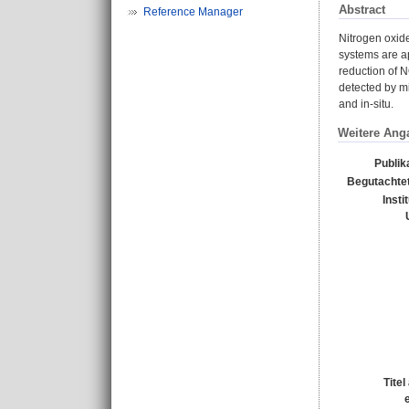
Abstract
Reference Manager
Nitrogen oxide
systems are a
reduction of N
detected by mi
and in-situ.
Weitere Ang
Publik
Begutachtet
Insti
Tite