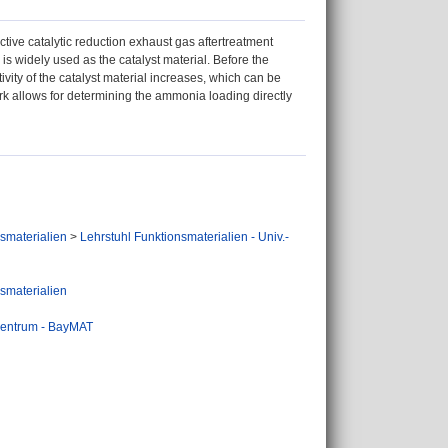
tive catalytic reduction exhaust gas aftertreatment
 widely used as the catalyst material. Before the
ity of the catalyst material increases, which can be
rk allows for determining the ammonia loading directly
smaterialien
>
Lehrstuhl Funktionsmaterialien - Univ.-
smaterialien
zentrum - BayMAT