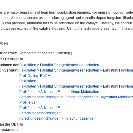
s are major emissions of lean burn combustion engines. For emission control, selec
pplied. Ammonia serves as the reducing agent and vanadia doped tungsten–titania is
Ox can proceed, ammonia has to be adsorbed on the catalyst. Thereby, the conductiv
crowaves excited in the catalyst housing. Using the technique presented in this wo
aben
ationsform:
Veranstaltungsbeitrag (Sonstige)
er Beitrag:
Ja
tutionen der
Fakultäten
>
Fakultät für Ingenieurwissenschaften
Universität:
Fakultäten
>
Fakultät für Ingenieurwissenschaften
>
Lehrstuhl Funktion
Prof. Dr.-Ing. Ralf Moos
Fakultäten
Fakultäten
>
Fakultät für Ingenieurwissenschaften
>
Lehrstuhl Funktion
Profilfelder
>
Advanced Fields
>
Neue Materialien
Forschungseinrichtungen
>
Forschungszentren
>
Bayreuther Material
Profilfelder
Profilfelder
>
Advanced Fields
Forschungseinrichtungen
Forschungseinrichtungen
>
Forschungszentren
l an der UBT
Ja
entstanden: