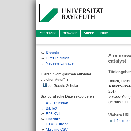
Startseite
Browsen
Suche
Hilfe
Kontakt
A microwa
ERef Leitlinien
catalyst
Neueste Einträge
Titelangabe
Literatur vom gleichen Autor/der
gleichen Autor*in
Rauch, Dieter
bei Google Scholar
A microwave-
2014
Bibliografische Daten exportieren
Veranstaltung
(Veranstaltun
ASCII Citation
BibTeX
EP3 XML
Weitere URL
EndNote
Informatio
HTML Citation
Multiline CSV