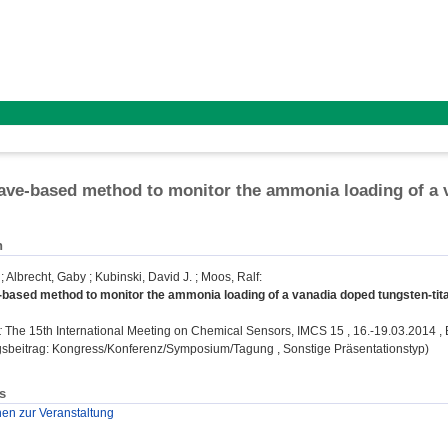
ve-based method to monitor the ammonia loading of a 
n
;
Albrecht, Gaby
;
Kubinski, David J.
;
Moos, Ralf
:
based method to monitor the ammonia loading of a vanadia doped tungsten-tita
:
The 15th International Meeting on Chemical Sensors, IMCS 15 , 16.-19.03.2014 , 
gsbeitrag: Kongress/Konferenz/Symposium/Tagung , Sonstige Präsentationstyp)
s
nen zur Veranstaltung