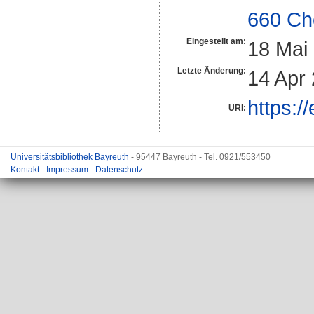
660 Ch
Eingestellt am:
18 Mai
Letzte Änderung:
14 Apr
https:/
URI:
Universitätsbibliothek Bayreuth
- 95447 Bayreuth - Tel. 0921/553450
Kontakt
-
Impressum
-
Datenschutz