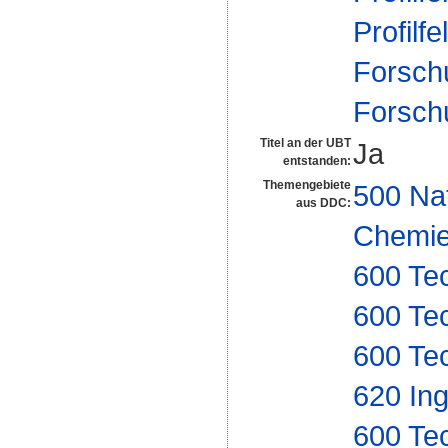
Profilfe
Forsch
Forsch
Titel an der UBT
Ja
entstanden:
Themengebiete
500 Na
aus DDC:
Chemi
600 Te
600 Te
600 Te
620 In
600 Te