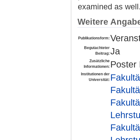
examined as well
Weitere Angab
Veranst
Publikationsform:
Begutachteter
Ja
Beitrag:
Zusätzliche
Poster 
Informationen:
Institutionen der
Fakultä
Universität:
Fakultä
Fakultä
Lehrst
Fakultä
Lehrst