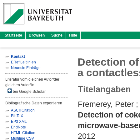
Startseite
Browsen
Suche
Hilfe
Kontakt
Detection of
ERef Leitlinien
Neueste Einträge
a contactle
Literatur vom gleichen Autor/der
gleichen Autor*in
Titelangaben
bei Google Scholar
Fremerey, Peter
Bibliografische Daten exportieren
ASCII Citation
Detection of cok
BibTeX
EP3 XML
microwave-base
EndNote
HTML Citation
2012
Multiline CSV