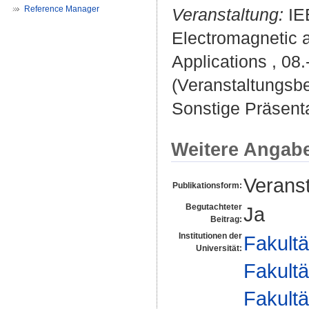
Reference Manager
Veranstaltung:
IE
Electromagnetic 
Applications , 08
(Veranstaltungsb
Sonstige Präsenta
Weitere Angab
Veranst
Publikationsform:
Begutachteter
Ja
Beitrag:
Institutionen der
Fakultä
Universität:
Fakultä
Fakultä