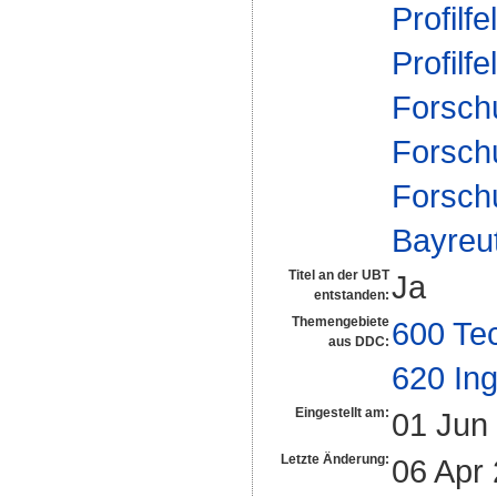
Profilfe
Profilfe
Forsch
Forsch
Forsch
Bayreu
Titel an der UBT
Ja
entstanden:
Themengebiete
600 Te
aus DDC:
620 In
Eingestellt am:
01 Jun
Letzte Änderung:
06 Apr