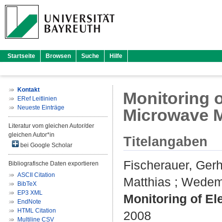
Startseite
Browsen
Suche
Hilfe
Kontakt
Monitoring 
ERef Leitlinien
Neueste Einträge
Microwave 
Literatur vom gleichen Autor/der
gleichen Autor*in
Titelangaben
bei Google Scholar
Fischerauer, Ger
Bibliografische Daten exportieren
ASCII Citation
Matthias
;
Wedem
BibTeX
EP3 XML
Monitoring of E
EndNote
HTML Citation
2008
Multiline CSV