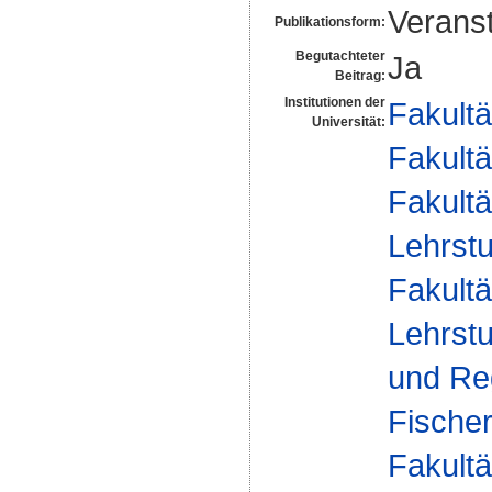
Verans
Publikationsform:
Begutachteter
Ja
Beitrag:
Institutionen der
Fakultä
Universität:
Fakultä
Fakultä
Lehrst
Fakultä
Lehrst
und Reg
Fische
Fakultä