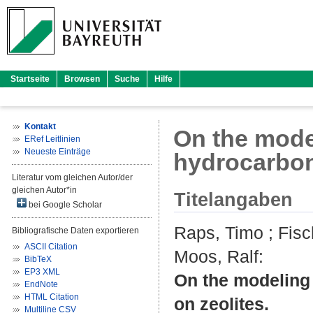
Startseite
Browsen
Suche
Hilfe
Kontakt
On the mode
ERef Leitlinien
Neueste Einträge
hydrocarbon
Literatur vom gleichen Autor/der
gleichen Autor*in
Titelangaben
bei Google Scholar
Raps, Timo
;
Fisc
Bibliografische Daten exportieren
ASCII Citation
Moos, Ralf
:
BibTeX
EP3 XML
On the modeling
EndNote
HTML Citation
on zeolites.
Multiline CSV