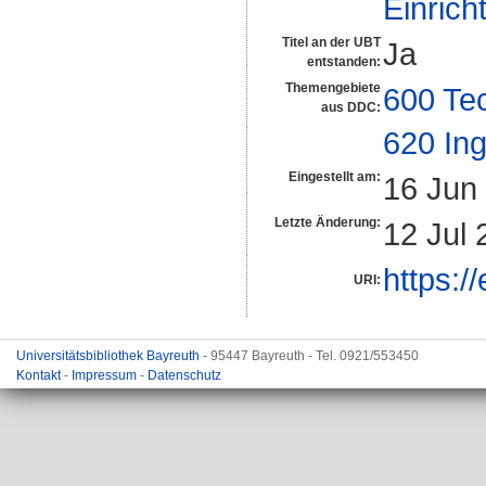
Einrich
Titel an der UBT
Ja
entstanden:
Themengebiete
600 Te
aus DDC:
620 In
Eingestellt am:
16 Jun
Letzte Änderung:
12 Jul 
https:/
URI:
Universitätsbibliothek Bayreuth
- 95447 Bayreuth - Tel. 0921/553450
Kontakt
-
Impressum
-
Datenschutz