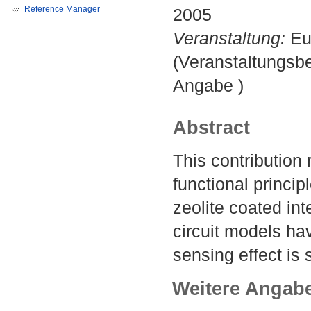
Reference Manager
2005
Veranstaltung:
Eur
(Veranstaltungsb
Angabe )
Abstract
This contribution 
functional princi
zeolite coated int
circuit models ha
sensing effect is 
Weitere Angab