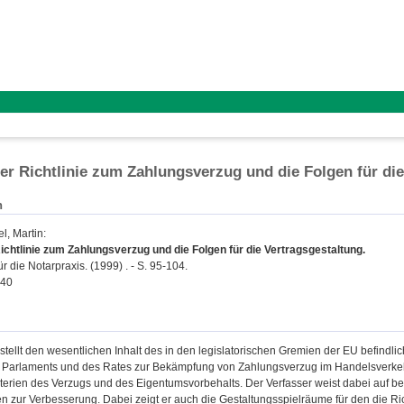
er Richtlinie zum Zahlungsverzug und die Folgen für die
n
l, Martin
:
ichtlinie zum Zahlungsverzug und die Folgen für die Vertragsgestaltung.
für die Notarpraxis. (1999) . - S. 95-104.
040
stellt den wesentlichen Inhalt des in den legislatorischen Gremien der EU befindli
Parlaments und des Rates zur Bekämpfung von Zahlungsverzug im Handelsverkehr
rien des Verzugs und des Eigentumsvorbehalts. Der Verfasser weist dabei auf bes
n zur Verbesserung. Dabei zeigt er auch die Gestaltungsspielräume für den die Ri