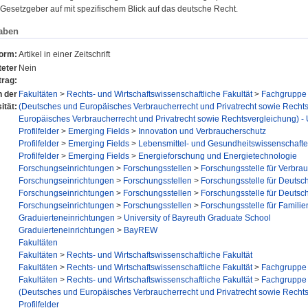
esetzgeber auf mit spezifischem Blick auf das deutsche Recht.
aben
form:
Artikel in einer Zeitschrift
eter
Nein
trag:
n der
Fakultäten
>
Rechts- und Wirtschaftswissenschaftliche Fakultät
>
Fachgruppe 
ität:
(Deutsches und Europäisches Verbraucherrecht und Privatrecht sowie Recht
Europäisches Verbraucherrecht und Privatrecht sowie Rechtsvergleichung) - U
Profilfelder
>
Emerging Fields
>
Innovation und Verbraucherschutz
Profilfelder
>
Emerging Fields
>
Lebensmittel- und Gesundheitswissenschaft
Profilfelder
>
Emerging Fields
>
Energieforschung und Energietechnologie
Forschungseinrichtungen
>
Forschungsstellen
>
Forschungsstelle für Verbrau
Forschungseinrichtungen
>
Forschungsstellen
>
Forschungsstelle für Deutsc
Forschungseinrichtungen
>
Forschungsstellen
>
Forschungsstelle für Deutsc
Forschungseinrichtungen
>
Forschungsstellen
>
Forschungsstelle für Famil
Graduierteneinrichtungen
>
University of Bayreuth Graduate School
Graduierteneinrichtungen
>
BayREW
Fakultäten
Fakultäten
>
Rechts- und Wirtschaftswissenschaftliche Fakultät
Fakultäten
>
Rechts- und Wirtschaftswissenschaftliche Fakultät
>
Fachgruppe 
Fakultäten
>
Rechts- und Wirtschaftswissenschaftliche Fakultät
>
Fachgruppe 
(Deutsches und Europäisches Verbraucherrecht und Privatrecht sowie Recht
Profilfelder