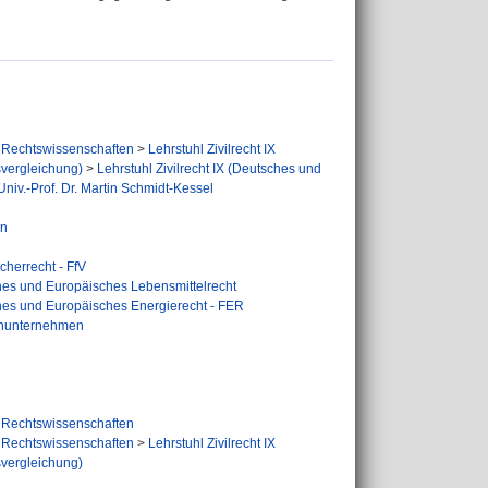
Rechtswissenschaften
>
Lehrstuhl Zivilrecht IX
svergleichung)
>
Lehrstuhl Zivilrecht IX (Deutsches und
niv.-Prof. Dr. Martin Schmidt-Kessel
en
cherrecht - FfV
hes und Europäisches Lebensmittelrecht
hes und Europäisches Energierecht - FER
ienunternehmen
Rechtswissenschaften
Rechtswissenschaften
>
Lehrstuhl Zivilrecht IX
svergleichung)