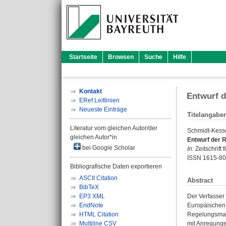
Startseite
Browsen
Suche
Hilfe
Kontakt
Entwurf d
ERef Leitlinien
Neueste Einträge
Titelangabe
Literatur vom gleichen Autor/der
Schmidt-Kesse
gleichen Autor*in
Entwurf der R
bei Google Scholar
In:
Zeitschrift 
ISSN 1615-8
Bibliografische Daten exportieren
ASCII Citation
Abstract
BibTeX
EP3 XML
Der Verfasser 
EndNote
Europäischen 
HTML Citation
Regelungsmate
Multiline CSV
mit Anregunge