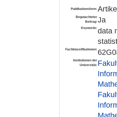
Artike
Publikationsform:
Begutachteter
Ja
Beitrag:
Keywords:
data 
stati
Fachklassifikationen:
62G0
Institutionen der
Fakul
Universität:
Infor
Mathe
Fakul
Infor
Mathe