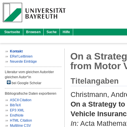
Startseite
Browsen
Suche
Hilfe
Kontakt
On a Strateg
ERef Leitlinien
Neueste Einträge
from Motor 
Literatur vom gleichen Autor/der
gleichen Autor*in
Titelangaben
bei Google Scholar
Christmann, Andr
Bibliografische Daten exportieren
ASCII Citation
On a Strategy to
BibTeX
EP3 XML
Vehicle Insuranc
EndNote
HTML Citation
In:
Acta Mathematic
Multiline CSV