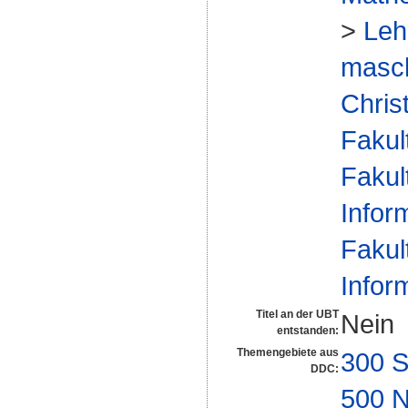
>
Leh
masch
Chris
Fakul
Fakul
Infor
Fakul
Infor
Titel an der UBT
Nein
entstanden:
Themengebiete aus
300 S
DDC:
500 N