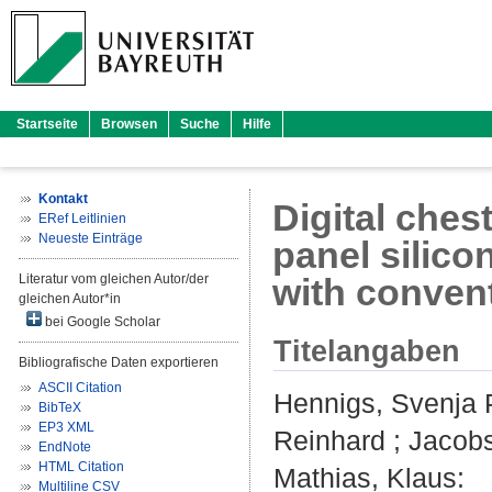
Startseite
Browsen
Suche
Hilfe
Kontakt
Digital ches
ERef Leitlinien
Neueste Einträge
panel silico
Literatur vom gleichen Autor/der
with conven
gleichen Autor*in
bei Google Scholar
Titelangaben
Bibliografische Daten exportieren
ASCII Citation
Hennigs, Svenja 
BibTeX
EP3 XML
Reinhard
;
Jacobs
EndNote
HTML Citation
Mathias, Klaus
:
Multiline CSV