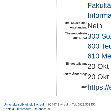
Fakultä
Informa
Titel an der UBT
Nein
entstanden:
Themengebiete
300 So
aus DDC:
600 Te
610 Me
Eingestellt am:
20 Okt
Letzte Änderung:
20 Okt
https:/
URI:
Universitätsbibliothek Bayreuth
- 95447 Bayreuth - Tel. 0921/553450
Kontakt
-
Impressum
-
Datenschutz