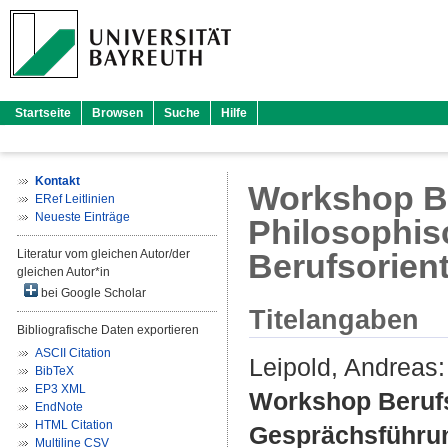
Startseite
Browsen
Suche
Hilfe
Kontakt
Workshop Be
ERef Leitlinien
Neueste Einträge
Philosophis
Literatur vom gleichen Autor/der
Berufsorien
gleichen Autor*in
bei Google Scholar
Titelangaben
Bibliografische Daten exportieren
ASCII Citation
Leipold, Andreas
:
BibTeX
EP3 XML
Workshop Berufs
EndNote
HTML Citation
Gesprächsführun
Multiline CSV