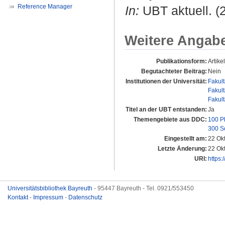
Reference Manager
In:
UBT aktuell. (2
Weitere Angab
Publikationsform:
Artikel
Begutachteter Beitrag:
Nein
Institutionen der Universität:
Fakul
Fakul
Fakul
Titel an der UBT entstanden:
Ja
Themengebiete aus DDC:
100 P
300 S
Eingestellt am:
22 Ok
Letzte Änderung:
22 Ok
URI:
https:
Universitätsbibliothek Bayreuth
- 95447 Bayreuth - Tel. 0921/553450
Kontakt
-
Impressum
-
Datenschutz