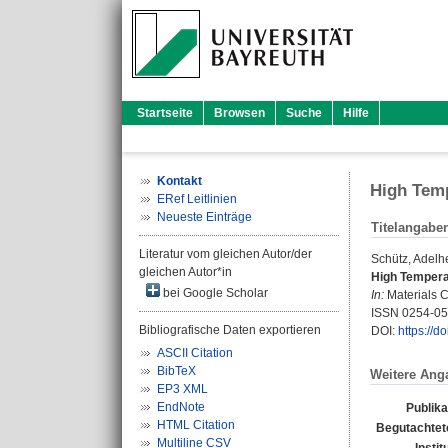
Startseite
Browsen
Suche
Hilfe
Kontakt
High Temp
ERef Leitlinien
Neueste Einträge
Titelangabe
Literatur vom gleichen Autor/der
Schütz, Adelh
gleichen Autor*in
High Temperat
bei Google Scholar
In:
Materials C
ISSN 0254-0
Bibliografische Daten exportieren
DOI:
https://
ASCII Citation
BibTeX
Weitere Ang
EP3 XML
EndNote
Publika
HTML Citation
Begutachtete
Multiline CSV