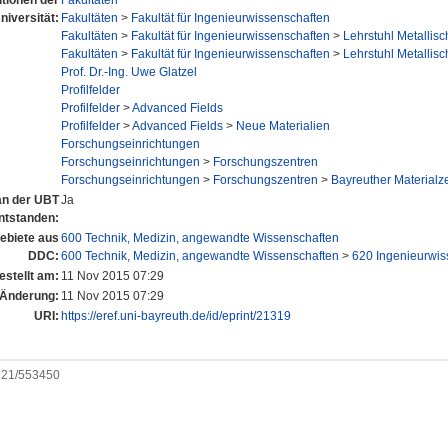
utionen der
Fakultäten
niversität:
Fakultäten
>
Fakultät für Ingenieurwissenschaften
Fakultäten
>
Fakultät für Ingenieurwissenschaften
>
Lehrstuhl Metallisc
Fakultäten
>
Fakultät für Ingenieurwissenschaften
>
Lehrstuhl Metallisc
Prof. Dr.-Ing. Uwe Glatzel
Profilfelder
Profilfelder
>
Advanced Fields
Profilfelder
>
Advanced Fields
>
Neue Materialien
Forschungseinrichtungen
Forschungseinrichtungen
>
Forschungszentren
Forschungseinrichtungen
>
Forschungszentren
>
Bayreuther Material
 an der UBT
Ja
ntstanden:
biete aus
600 Technik, Medizin, angewandte Wissenschaften
DDC:
600 Technik, Medizin, angewandte Wissenschaften
>
620 Ingenieurwis
estellt am:
11 Nov 2015 07:29
 Änderung:
11 Nov 2015 07:29
URI:
https://eref.uni-bayreuth.de/id/eprint/21319
0921/553450