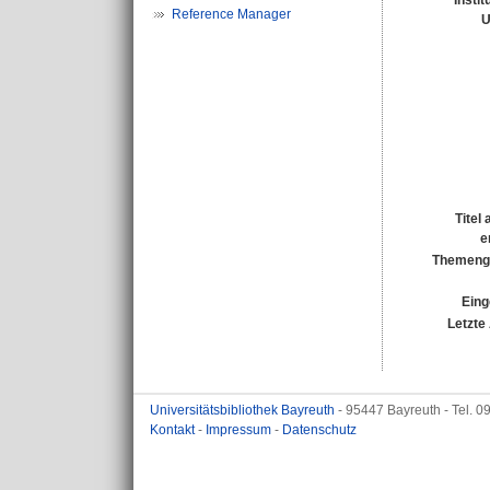
Instit
Reference Manager
U
Titel
e
Themenge
Eing
Letzte
Universitätsbibliothek Bayreuth
- 95447 Bayreuth - Tel. 
Kontakt
-
Impressum
-
Datenschutz