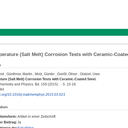
erature (Salt Melt) Corrosion Tests with Ceramic-Coate
n
eid
;
Günthner, Martin
;
Motz, Günter
;
Greißl, Oliver
;
Glatzel, Uwe
:
ure (Salt Melt) Corrosion Tests with Ceramic-Coated Steel.
hemistry and Physics. Bd. 159 (2015) . - S. 10-18.
584
doi.org/10.1016/j.matchemphys.2015.03.023
aben
tionsform:
Artikel in einer Zeitschrift
r Beitrag:
Ja